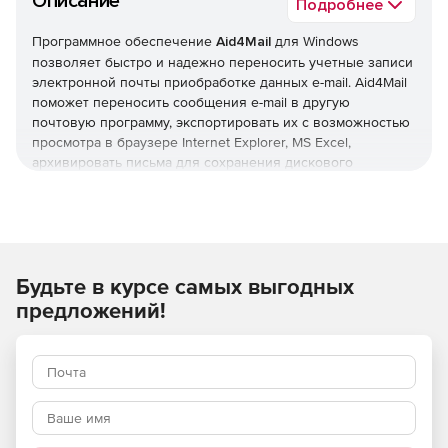
Описание
Подробнее
Программное обеспечение
Aid4Mail
для Windows
позволяет быстро и надежно переносить учетные записи
электронной почты приобработке данных e-mail. Aid4Mail
поможет переносить сообщения e-mail в другую
почтовую программу, экспортировать их с возможностью
просмотра в браузере Internet Explorer, MS Excel,
архивировать письма для сохранения дискового
пространства. Решение поддерживает множество
почтовых клиентов и обрабатывает все сообщения
быстро и точно, включая сообщения с присоединенными
файлами, вставленными картинками и фоновыми
изображениями.
Будьте в курсе самых выгодных
В отличие от других средств миграции, Aid4Mail способен
также экспортировать статус сообщений, например,
предложений!
«непрочитанное» и «прочитанное». Aid4Mail поддерживает
большое количество форматов (около 40), популярные
webmail-сервисы и удаленные аккаунты через IMAP.
Aid4Mail предоставляет на выбор два варианта: экспорт
электронной почты в один общий почтовый файл или все
сообщения по отдельности. Также можете извлекать