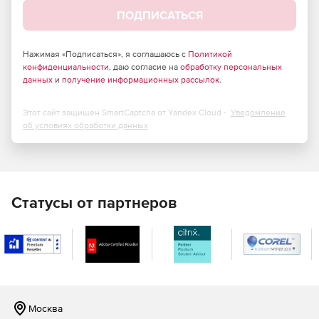
файловые вложения и прикрепленный контент отдельно
ПОДПИСАТЬСЯ
от почтовых папок. Другая опция позволяет сохранять
электронную почту без файловых вложений, также
можете извлекать имена и почтовые адреса людей, с
Нажимая «Подписаться», я соглашаюсь с
Политикой
которыми ведется переписка.
конфиденциальности
, даю согласие на
обработку персональных
данных
и
получение информационных рассылок
.
Этот сайт защищен SmartCaptcha от Yandex Cloud -
Уведомление
об условиях обработки данных
Статусы от партнеров
Москва