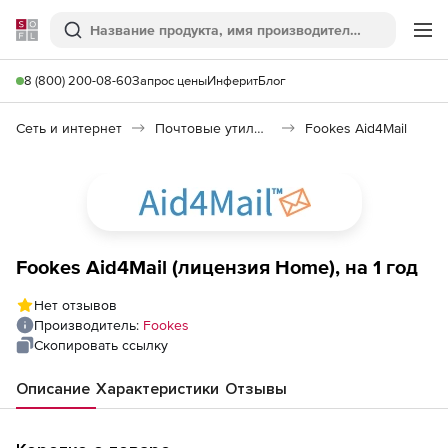
Softline
Поиск
Ме
8 (800) 200-08-60
Запрос цены
Инферит
Блог
Сеть и интернет
Почтовые утилиты
Fookes Aid4Mail
Fookes Aid4Mail (лицензия Home), на 1 год
Нет отзывов
Производитель:
Fookes
Скопировать ссылку
Описание
Характеристики
Отзывы