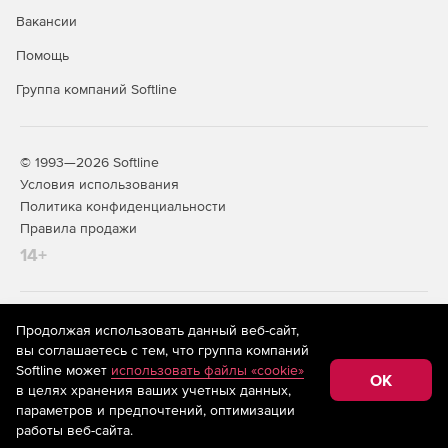
Вакансии
Помощь
Группа компаний Softline
© 1993—2026 Softline
Условия использования
Политика конфиденциальности
Правила продажи
14+
На информационном ресурсе store.softline.ru применяются
Продолжая использовать данный веб-сайт,
рекомендательные технологии
(информационные технологии
вы соглашаетесь с тем, что группа компаний
предоставления информации на основе сбора,
Softline может
использовать файлы «cookie»
систематизации и анализа сведений, относящихся к
OK
в целях хранения ваших учетных данных,
предпочтениям пользователей сети «Интернет»,
находящихся на территории Российской Федерации)
параметров и предпочтений, оптимизации
работы веб-сайта.