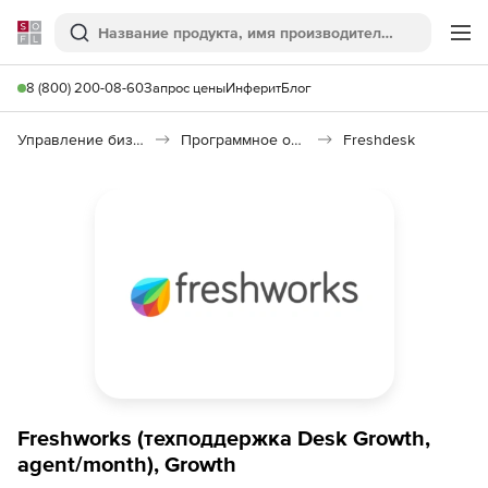
Softline
Поиск
Ме
8 (800) 200-08-60
Запрос цены
Инферит
Блог
Управление бизнесом, CRM/ERP
Программное обеспечение для управления бизнесом
Freshdesk
Freshworks (техподдержка Desk Growth,
agent/month), Growth