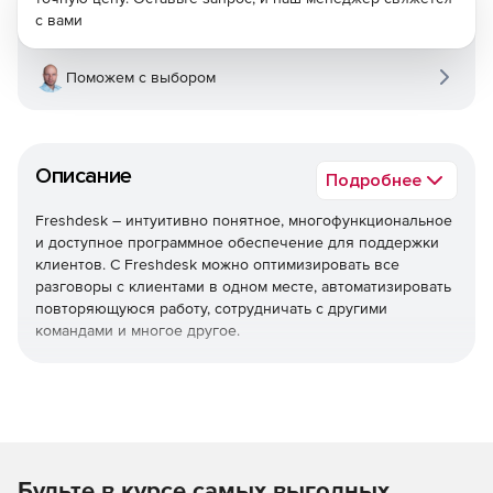
с вами
Поможем с выбором
Описание
Подробнее
Freshdesk – интуитивно понятное, многофункциональное
и доступное программное обеспечение для поддержки
клиентов. С Freshdesk можно оптимизировать все
разговоры с клиентами в одном месте, автоматизировать
повторяющуюся работу, сотрудничать с другими
командами и многое другое.
Слежение за разговорами
Возможность расставлять приоритеты, классифицировать
и назначать ответственных за выполнение задания.
Решение позволяет предоставлять быстрые,
Будьте в курсе самых выгодных
согласованные ответы на распространенные вопросы,