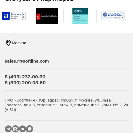
клиентов с базой знаний и форумами.
Оптимизация эффективности
Выявление проблемы, планирование на основе
показателей и повышение производительности службы
поддержки.
Москва
Настройка
sales.r@softline.com
Настройка своих рабочих процессов, портала клиентов,
ролей агентов и многого другого, чтобы служба
поддержки стала действительно эффективной и удобной.
8 (495) 232-00-60
8 (800) 200-08-60
Современная безопасность данных
Freshdesk обеспечивает безопасность корпоративного
ПАО «Софтлайн». Юр. адрес: 119021, г. Москва, ул. Льва
уровня с помощью функций и всестороннего аудита
Толстого, дом 5, строение 1, этаж 3, помещение 1, комн. № 2, 2а
(А-311)
сетей, систем и нормативных требований для защиты
платформы.