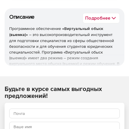
Описание
Подробнее
Программное обеспечение
«Виртуальный обыск
(выемка)»
– это высокопроизводительный инструмент
для подготовки специалистов из сферы общественной
безопасности и для обучения студентов юридических
специальностей. Программа «Виртуальный обыск
(выемка)» имеет два режима – режим создания
виртуального места обыска (выемки) и режим обучения. В
данной программе уже имеется разработанная модель
места обыска (выемки), готовая к обучению.
В первом режиме преподаватель может использовать
имеющуюся в программе модель места обыска (выемки)
Будьте в курсе самых выгодных
либо создает собственную виртуальную модель места
предложений!
обыска (выемки), в котором будет проводиться данное
следственное действие. В последнем варианте
преподаватель размещает в модели разнообразные
объекты и следы, создает тайники, добавляет текстовую,
аудио-, видеоинформацию, формирует тестовые задания.