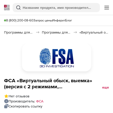
Softline
Поиск
Ме
8 (800) 200-08-60
Запрос цены
Инферит
Блог
Программы для образования и науки
Программы для подготовки к экзаменам
«Виртуальный обыск (выемка)»
ФСА «Виртуальный обыск, выемка»
(версия с 2 режимами,
еще
полнофункциональная: Редактор, Ученик ),
Нет отзывов
1 год
Производитель:
ФСА
Скопировать ссылку