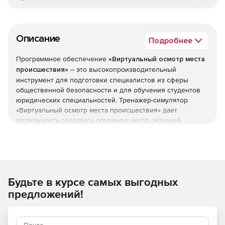
Описание
Подробнее
Программное обеспечение
«Виртуальный осмотр места
происшествия»
– это высокопроизводительный
инструмент для подготовки специалистов из сферы
общественной безопасности и для обучения студентов
юридических специальностей. Тренажер-симулятор
«Виртуальный осмотр места происшествия» дает
возможность создавать огромное число ситуаций,
уникальных мест преступлений, учебных
криминалистических полигонов при помощи 20 мест
происшествий («квартира», «здание», «подземный
переход», «ж/д пути» и др.), 50 инструментов для
обнаружения, изъятия и упаковки улик, библиотеки из
Будьте в курсе самых выгодных
500 готовых объектов.
предложений!
Решение «Виртуальный осмотр места происшествия
разработано совместно с Главным управлением
криминалистики Следственного комитета Российской