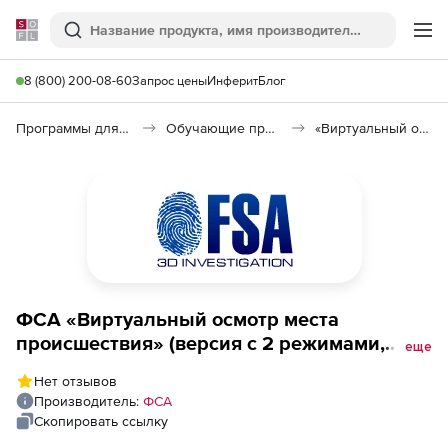
Softline
Поиск
Ме
8 (800) 200-08-60
Запрос цены
Инферит
Блог
Программы для образования и науки
Обучающие программы
«Виртуальный осмотр места происшествия»
ФСА «Виртуальный осмотр места
происшествия» (версия с 2 режимами,
еще
полнофункциональная), 2 года
Нет отзывов
Производитель:
ФСА
Скопировать ссылку