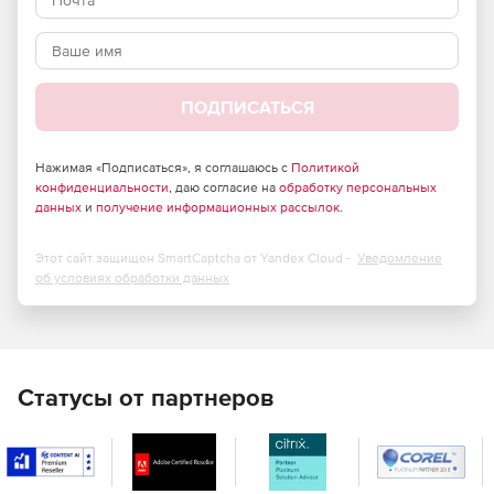
Федерации и Следственным управлением Следственного
комитета Российской Федерации по Астраханской
области.
Производительная обучающая система позволяет:
ПОДПИСАТЬСЯ
Моделировать (создавать) ситуации различного
уровня сложности, редактировать их, прикреплять
дополнительный контент (фото-, видео-,
Нажимая «Подписаться», я соглашаюсь с
Политикой
конфиденциальности
, даю согласие на
обработку персональных
аудиоматериалы).
данных
и
получение информационных рассылок
.
Эффективно обучаться: высокая реалистичность
виртуального пространства и возможность работы в
Этот сайт защищен SmartCaptcha от Yandex Cloud -
Уведомление
шлеме виртуальной реальности (Oculus Rift и
об условиях обработки данных
аналогичных) обеспечивают несравнимое ощущение
погруженности и включенности в процесс.
Легко осваивать с помощью готовых заданий: для
облегчения работы преподавателей и инструкторов
Статусы от партнеров
они представлены в 2 исполнениях: «Обучение» (с
пошаговыми инструкциями) и «Экзамен», что
позволяет быстро получить необходимые навыки
работы с тренажером, понять его логику, научиться