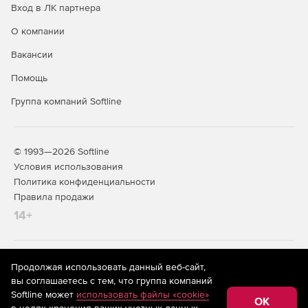
Вход в ЛК партнера
О компании
Вакансии
Помощь
Группа компаний Softline
© 1993—2026 Softline
Условия использования
Политика конфиденциальности
Правила продажи
14+
На информационном ресурсе store.softline.ru применяются
Продолжая использовать данный веб-сайт,
рекомендательные технологии
(информационные технологии
вы соглашаетесь с тем, что группа компаний
предоставления информации на основе сбора,
Softline может
использовать файлы «cookie»
систематизации и анализа сведений, относящихся к
OK