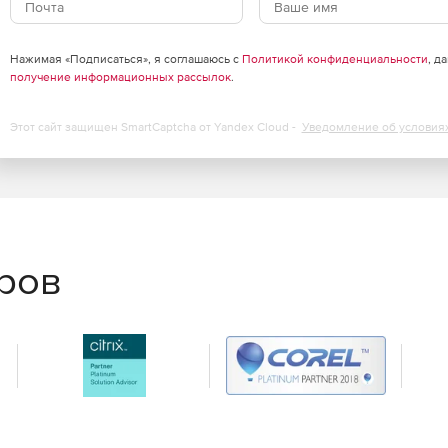
Нажимая «Подписаться», я соглашаюсь с
Политикой конфиденциальности
, д
получение информационных рассылок
.
Этот сайт защищен SmartCaptcha от Yandex Cloud -
Уведомление об условия
еров