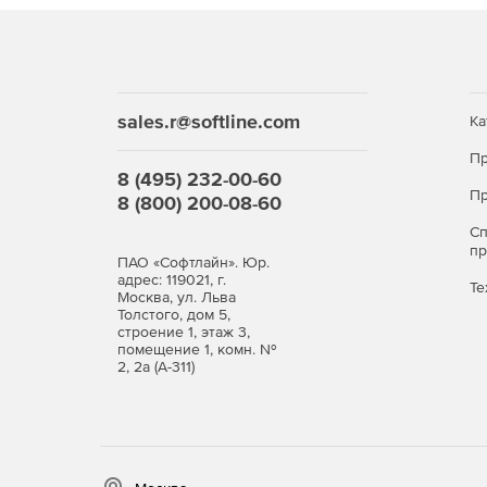
sales.r@softline.com
Ка
Пр
8 (495) 232-00-60
Пр
8 (800) 200-08-60
С
п
ПАО «Софтлайн». Юр.
адрес: 119021, г.
Те
Москва, ул. Льва
Толстого, дом 5,
строение 1, этаж 3,
помещение 1, комн. №
2, 2а (А-311)