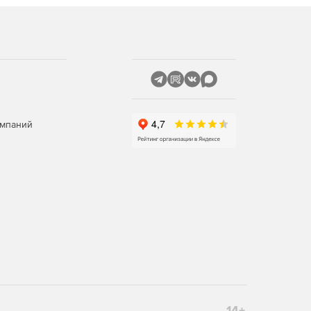
омпаний
14+