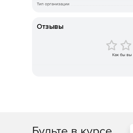
Геймификация адаптации и обучения.
Тип организации
Готовое решение в облаке или на серверах.
К-во пользователей
Отзывы
Интеграция в имеющиеся информационные с
Внутренние коммуникации.
Корпоративная культура.
Как бы вы
Управление знаниями.
HR-бренд
Будьте в курсе