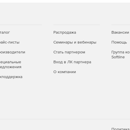
талог
Распродажа
Вакансии
айс-листы
Семинары и вебинары
Помощь
оизводители
Стать партнером
Группа к
Softline
пециальные
Вход в ЛК партнера
редложения
О компании
хподдержка
Политика