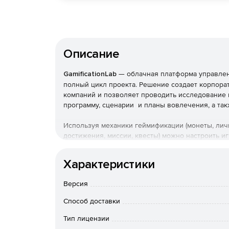
Описание
GamificationLab
— облачная платформа управлен
полный цикл проекта. Решение создает корпора
компаний и позволяет проводить исследование 
программу, сценарии и планы вовлечения, а так
Используя механики геймификации (монеты, личн
достижения, миссии, квесты) можно настроить и
интереснее и веселее. Кроме геймификации пла
чат, календарь, хранилище документов, новости,
Характеристики
заявки на канцелярию и т. д.
Версия
GamificationLab обеспечивает ряд мероприятий
Способ доставки
Повышение мотивации и вовлечения.
Тип лицензии