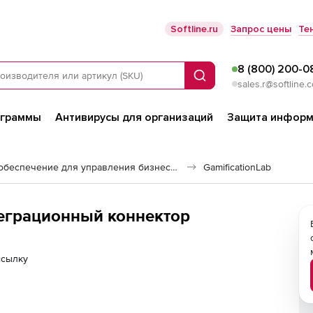
Softline.ru
Запрос цены
Те
8 (800) 200-0
Поиск
sales.r@softline.
ограммы
Антивирусы для организаций
Защита информ
Программное обеспечение для управления бизнесом
GamificationLab
нтеграционный коннектор
ссылку