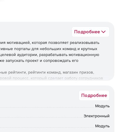
Подробнее
ия мотивацией, которая позволяет реализовывать
тивные порталы для небольших команд и крупных
целевой аудитории, разрабатывать мотивационную
же запускать проект и сопровождать его
ые рейтинги, рейтинги команд, магазин призов,
гровой процесс, который сделает работу сотрудников
тформа содержит обычные модули интранет-портала:
 структура компании, фото/видео галерея, объявления,
Подробнее
Модуль
:
Электронный
Модуль