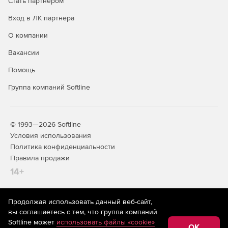
Стать партнером
Вход в ЛК партнера
О компании
Вакансии
Помощь
Группа компаний Softline
© 1993—2026 Softline
Условия использования
Политика конфиденциальности
Правила продажи
14+
Продолжая использовать данный веб-сайт,
На информационном ресурсе store.softline.ru применяются
вы соглашаетесь с тем, что группа компаний
рекомендательные технологии
(информационные технологии
Softline может
использовать файлы «cookie»
предоставления информации на основе сбора,
OK