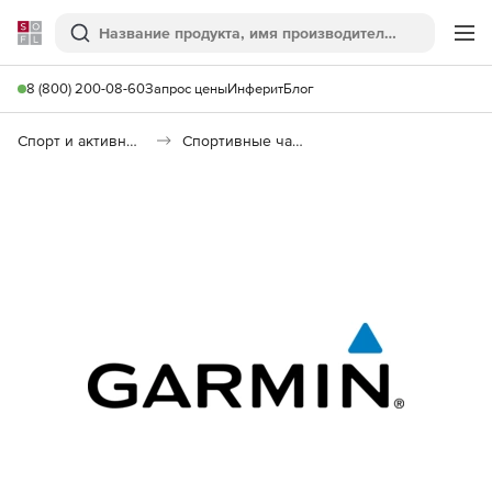
Softline
Поиск
Ме
8 (800) 200-08-60
Запрос цены
Инферит
Блог
Спорт и активный отдых
Спортивные часы