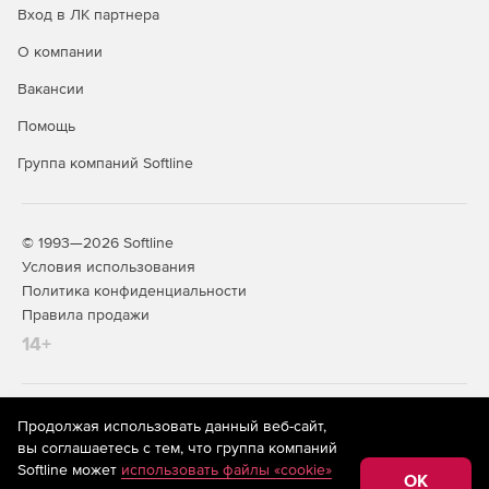
Вход в ЛК партнера
О компании
Вакансии
Помощь
Группа компаний Softline
© 1993—2026 Softline
Условия использования
Политика конфиденциальности
Правила продажи
14+
На информационном ресурсе store.softline.ru применяются
Продолжая использовать данный веб-сайт,
рекомендательные технологии
(информационные технологии
вы соглашаетесь с тем, что группа компаний
предоставления информации на основе сбора,
Softline может
использовать файлы «cookie»
систематизации и анализа сведений, относящихся к
OK