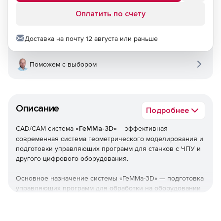
Оплатить по счету
Доставка на почту 12 августа или раньше
Поможем с выбором
Описание
Подробнее
CAD/CAM система
«ГеММа-3D»
– эффективная
современная система геометрического моделирования и
подготовки управляющих программ для станков c ЧПУ и
другого цифрового оборудования.
Основное назначение системы «ГеММа-3D» — подготовка
управляющих программ для обработки на оборудовании
с ЧПУ различных технических и художественных
изделий с возможностью создания их геометрических
моделей. На основе созданной или импортированной 3D