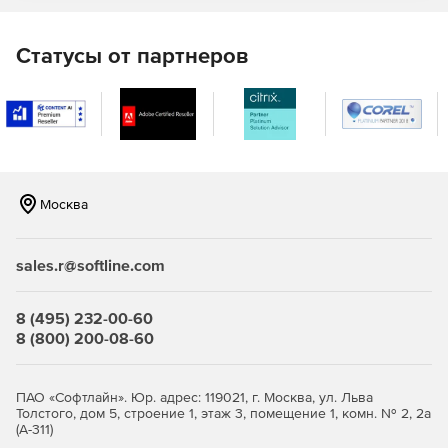
гидроабразивную, лазерную и плазменную резку;
вырубку и пробивку листового материала.
Статусы от партнеров
Базовый функционал:
геометрический редактор 2D;
геометрический редактор 3D;
Москва
модуль визуализации результатов обработки
фрезерованием G-mill;
sales.r@softline.com
модуль редактирования управляющих программ с
произвольным машинным кодом CheckNC;
8 (495) 232-00-60
модуль создания и редактирования шрифтовых
8 (800) 200-08-60
библиотек в формате GSH - Gshv;
табличный постпроцессор;
ПАО «Софтлайн». Юр. адрес: 119021, г. Москва, ул. Льва
Толстого, дом 5, строение 1, этаж 3, помещение 1, комн. № 2, 2а
(А-311)
универсальный постпроцессор.