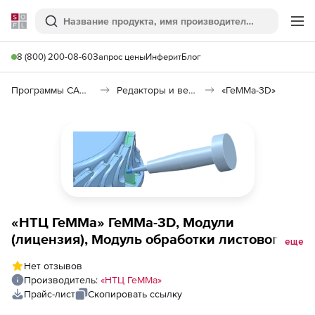
Softline
Поиск
Ме
8 (800) 200-08-60
Запрос цены
Инферит
Блог
Программы САПР и ГИС
Редакторы и векторизаторы
«ГеММа-3D»
«НТЦ ГеММа» ГеММа-3D, Модули
(лицензия), Модуль обработки листового
еще
материала универсальный
Нет отзывов
Производитель:
«НТЦ ГеММа»
Прайс-лист
Скопировать ссылку