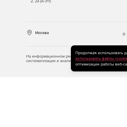
2, 2а (А-311)
Москва
© 
Продолжая использовать дан
На информационном ресурсе store.softline.ru примен
использовать файлы «cooki
систематизации и анализа сведений, относящихся к 
оптимизации работы веб-са