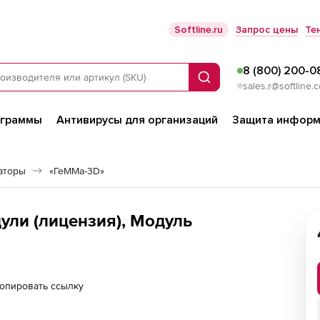
Softline.ru
Запрос цены
Те
8 (800) 200-0
Поиск
sales.r@softline.
ограммы
Антивирусы для организаций
Защита информ
аторы
«ГеММа-3D»
ли (лицензия), Модуль
опировать ссылку