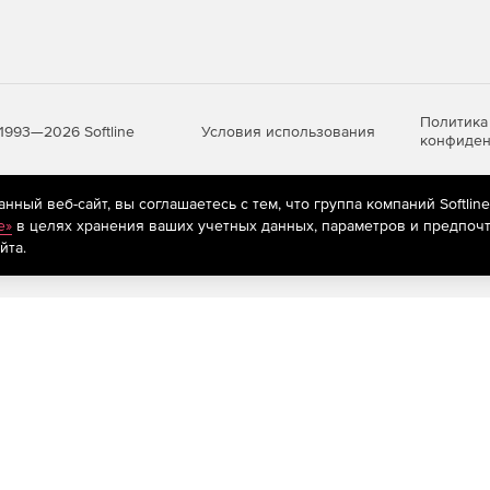
Политика
Условия использования
1993—2026 Softline
конфиден
ный веб-сайт, вы соглашаетесь с тем, что группа компаний Softlin
яются
рекомендательные технологии
(информационные технологии п
e»
в целях хранения ваших учетных данных, параметров и предпочт
предпочтениям пользователей сети «Интернет», находящихся на те
йта.