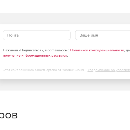
Нажимая «Подписаться», я соглашаюсь с
Политикой конфиденциальности
, д
получение информационных рассылок
.
Этот сайт защищен SmartCaptcha от Yandex Cloud -
Уведомление об условия
еров