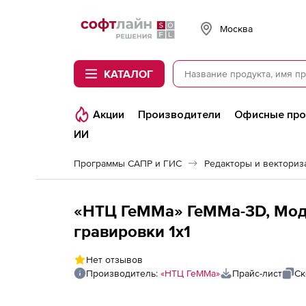
Softline
Москва
КАТАЛОГ
Акции
Производители
Офисные пр
ИИ
Программы САПР и ГИС
Редакторы и векториз
«НТЦ ГеММа» ГеММа-3D, Моду
гравировки 1х1
Нет отзывов
Производитель:
«НТЦ ГеММа»
Прайс-лист
Ск