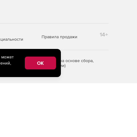
14+
Правила продажи
циальности
e может
редоставления информации на основе сбора,
OK
ений,
рритории Российской Федерации)