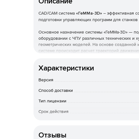
Описание
CAD/CAM система
«ГеММа-3D»
– эффективная с
подготовки управляющих программ для станков 
Основное назначение системы «ГеММа-3D» — по
оборудовании с ЧПУ различных технических и 
геометрических моделей. На основе созданной и
системе происходит расчет траекторий движения
параметров обработки.
Характеристики
Система «ГеММа-3D» обеспечивает подготовку 
обработки, включая:
Версия
фрезерование деталей любой сложности (кор
Способ доставки
лопатки, блиски и др.);
Тип лицензии
токарную и токарно-фрезерную обработки;
Срок действия
все типы обработки отверстий (сверление, н
Тип организации
Отзывы
гравирование;