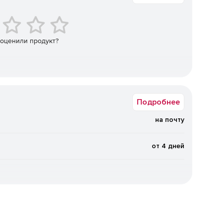
бработку);
зку;
 оценили продукт?
Подробнее
на почту
от 4 дней
фрезерованием G-mill;
амм с произвольным машинным кодом CheckNC;
х библиотек в формате GSH - Gshv;