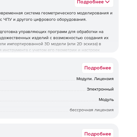
Подробнее
овременная система геометрического моделирования и
c ЧПУ и другого цифрового оборудования.
дготовка управляющих программ для обработки на
художественных изделий с возможностью создания их
ли импортированной 3D модели (или 2D эскиза) в
 инструмента с учетом его геометрии и настроек
Подробнее
управляющих программ практически для всех видов
Модули. Лицензия
пусные детали, инструментальная оснастка, шнеки,
Электронный
Модуль
бессрочная лицензия
арезание резьбы метчиком, резьбофрезерование и т.д.);
Коммерческая
Подробнее