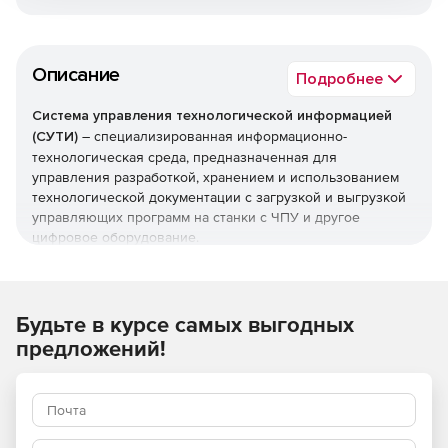
Описание
Подробнее
Система управления технологической информацией
(СУТИ)
– специализированная информационно-
технологическая среда, предназначенная для
управления разработкой, хранением и использованием
технологической документации с загрузкой и выгрузкой
управляющих программ на станки с ЧПУ и другое
цифровое оборудование.
Система управления технологической информацией
(далее – СУТИ), разработанная на базе «1С: Предприятие»,
предназначена для сбора, хранения и использования
Будьте в курсе самых выгодных
управляющих программ и другой технологической
предложений!
информации, разрабатываемых для любого
оборудования с числовым программным управлением.
Система управления технологической информации
является интеграционной средой работы технолога-