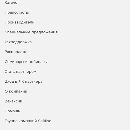
Каталог
информацию, необходимую для разработки управляющих
программ для одной технологической операции, или
Прайс-листы
возникающую в процессе выполнения этой работы.
Производители
Специальные предложения
Техподдержка
Распродажа
Семинары и вебинары
Стать партнером
Вход в ЛК партнера
О компании
Вакансии
Помощь
Группа компаний Softline