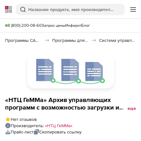
Softline
Поиск
Ме
8 (800) 200-08-60
Запрос цены
Инферит
Блог
Программы САПР и ГИС
Программы для документооборота
Система управления технологической информацией (СУТИ)
«НТЦ ГеММа» Архив управляющих
программ с возможностью загрузки и
еще
выгрузки УП на станки, на базе 1С:
Нет отзывов
Предприятие (лицензия),
Производитель:
«НТЦ ГеММа»
Прайс-лист
Скопировать ссылку