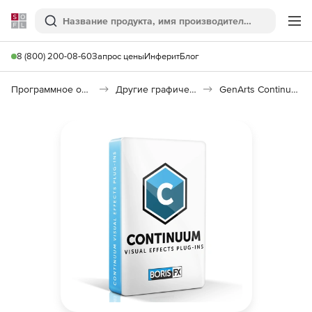
Softline
Поиск
Ме
8 (800) 200-08-60
Запрос цены
Инферит
Блог
Программное обеспечение для графики и дизайна
Другие графические утилиты
GenArts Continuum