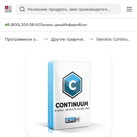
Softline
Поиск
Ме
8 (800) 200-08-60
Запрос цены
Инферит
Блог
Программное обеспечение для графики и дизайна
Другие графические утилиты
GenArts Continuum