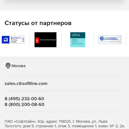
200 модулей визуальных эффектов для систем Nuke,
Fusion, Scratch, Vegas Pro, Toxik/Composite, Baselight,
Film Master и Mistika.
Статусы от партнеров
Sapphire for Final Cut Pro
– около 220 модулей
визуальных эффектов для Final Cut Pro и Motion,
более 40 высококачественных эффектов перехода.
Sapphire for Shake
– свыше 200 модулей визуальных
эффектов для интеграции с интерфейсом Shake.
Пользователю предоставляются возможности
Москва
регулировки многочисленных параметров эффектов.
Все версии предлагают функции ускорения работы
sales.r@softline.com
центрального процессора и поддержки плавающих точек.
Новое в версии GenArts Sapphire
8 (495) 232-00-60
8 (800) 200-08-60
2021
PU-ускорение Metal: самая высокая скорость
ПАО «Софтлайн». Юр. адрес: 119021, г. Москва, ул. Льва
рендеринга на Mac.
Толстого, дом 5, строение 1, этаж 3, помещение 1, комн. № 2, 2а