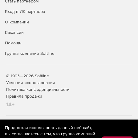
Стать партнером
Предустановки Lens Flare.
Вход в ЛК партнера
О компании
Вакансии
Помощь
Группа компаний Softline
© 1993—2026 Softline
Условия использования
Политика конфиденциальности
Правила продажи
14+
На информационном ресурсе store.softline.ru применяются
Продолжая использовать данный веб-сайт,
рекомендательные технологии
(информационные технологии
вы соглашаетесь с тем, что группа компаний
предоставления информации на основе сбора,