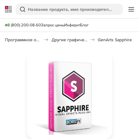
Softline
Поиск
Ме
8 (800) 200-08-60
Запрос цены
Инферит
Блог
Программное обеспечение для графики и дизайна
Другие графические утилиты
GenArts Sapphire