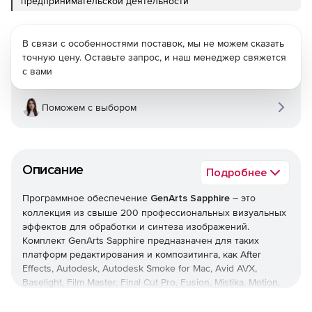
предпринимательской деятельности
В связи с особенностями поставок, мы не можем сказать
точную цену. Оставьте запрос, и наш менеджер свяжется
с вами
Поможем с выбором
Описание
Подробнее
Программное обеспечение
GenArts Sapphire
– это
коллекция из свыше 200 профессиональных визуальных
эффектов для обработки и синтеза изображений.
Комплект GenArts Sapphire предназначен для таких
платформ редактирования и композитинга, как After
Effects, Autodesk, Autodesk Smoke for Mac, Avid AVX,
Baselight, Film Master, Final Cut Pro, Fusion, Mistika, Motion,
Nuke, Premiere Pro, Scratch, Shake, Toxik/Composite.
Решение GenArts Sapphire выпускается уже более 10 лет