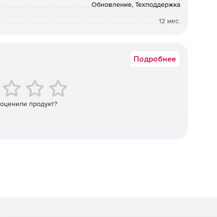
изуальных эффектов для Autodesk Flame, Inferno, Smoke,
Обновление, Техподдержка
12 мес.
изуальных эффектов, включая TVDamage, Technicolor,
Коммерческая
, ZDefocus для систем Avid Media Composer, Symphony,
Подробнее
 свыше 200 модулей визуальных эффектов для систем
e, Baselight, Film Master и Mistika.
 оценили продукт?
й визуальных эффектов для Final Cut Pro и Motion,
ехода.
уальных эффектов для интеграции с интерфейсом
ожности регулировки многочисленных параметров
оты центрального процессора и поддержки плавающих
apphire 2021