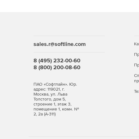
Предустановки Lens Flare.
sales.r@softline.com
Ка
Пр
8 (495) 232-00-60
Пр
8 (800) 200-08-60
С
п
ПАО «Софтлайн». Юр.
адрес: 119021, г.
Те
Москва, ул. Льва
Толстого, дом 5,
строение 1, этаж 3,
помещение 1, комн. №
2, 2а (А-311)