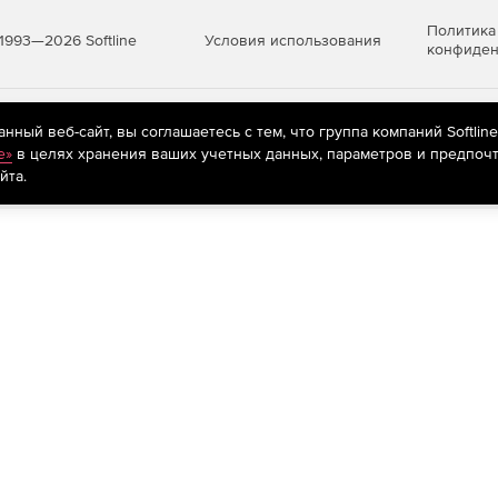
Политика
Условия использования
1993—2026 Softline
конфиден
яются
рекомендательные технологии
(информационные технологии п
ный веб-сайт, вы соглашаетесь с тем, что группа компаний Softlin
предпочтениям пользователей сети «Интернет», находящихся на те
e»
в целях хранения ваших учетных данных, параметров и предпочт
йта.