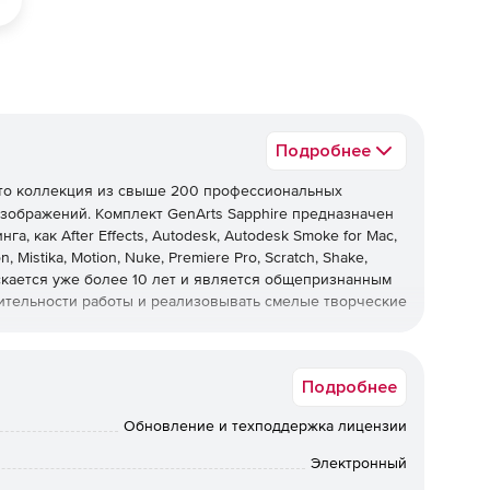
Подробнее
то коллекция из свыше 200 профессиональных
зображений. Комплект GenArts Sapphire предназначен
, как After Effects, Autodesk, Autodesk Smoke for Mac,
on, Mistika, Motion, Nuke, Premiere Pro, Scratch, Shake,
ускается уже более 10 лет и является общепризнанным
ительности работы и реализовывать смелые творческие
Подробнее
модулей визуальных эффектов для After Effects, Premier
Обновление и техподдержка лицензии
ка Adobe After Effects CS5.
Электронный