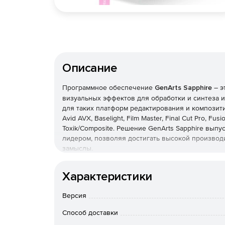
Описание
Программное обеспечение
GenArts Sapphire
– э
визуальных эффектов для обработки и синтеза и
для таких платформ редактирования и композитинга
Avid AVX, Baselight, Film Master, Final Cut Pro, Fusi
Toxik/Composite. Решение GenArts Sapphire вып
лидером, позволяя достигать высокой производ
замыслы.
Версии GenArts Sapphire
Характеристики
Sapphire for Adobe After Effects
– более 220 
Версия
Pro и Combusion. Реализована полная поддерж
Способ доставки