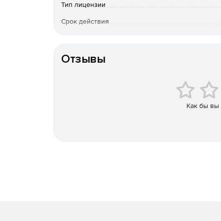
Sapphire for Autodesk
– около 130 модулей в
Тип лицензии
Flint, Flare и Burn.
Срок действия
Sapphire for Avid AVX
– более 200 модулей в
Тип организации
WarpCornerPin, Swish3D, GradientMulti, Shape
Xpress, Xpress Pro, NewsCutter, DS.
Отзывы
Sapphire for NUKE и других платформ OFX
–
Nuke, Fusion, Scratch, Vegas Pro, Toxik/Composit
Как бы вы
Sapphire for Final Cut Pro
– около 220 модуле
более 40 высококачественных эффектов пер
Sapphire for Shake
– свыше 200 модулей виз
Shake. Пользователю предоставляются возм
эффектов.
Все версии предлагают функции ускорения раб
точек.
Новое в версии GenArts S