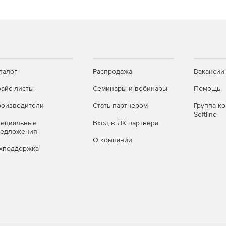
талог
Распродажа
Вакансии
айс-листы
Семинары и вебинары
Помощь
оизводители
Стать партнером
Группа к
Softline
пециальные
Вход в ЛК партнера
редложения
О компании
хподдержка