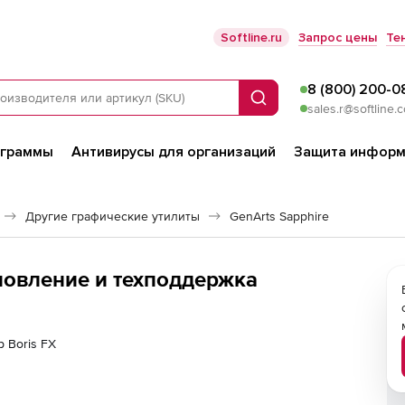
Softline.ru
Запрос цены
Те
8 (800) 200-0
Поиск
sales.r@softline.
ограммы
Антивирусы для организаций
Защита информ
Другие графические утилиты
GenArts Sapphire
бновление и техподдержка
р Boris FX