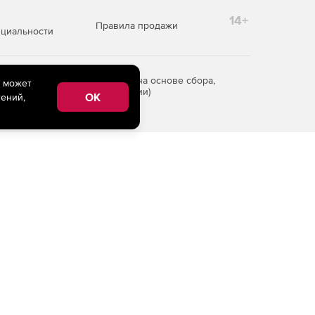
14+
Правила продажи
циальности
редоставления информации на основе сбора,
e может
рритории Российской Федерации)
OK
ений,