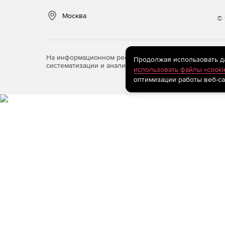
Москва
© 
На информационном ресурсе store.softline.ru примен
Продолжая использовать дан
систематизации и анализа сведений, относящихся к 
использовать файлы «cooki
оптимизации работы веб-са