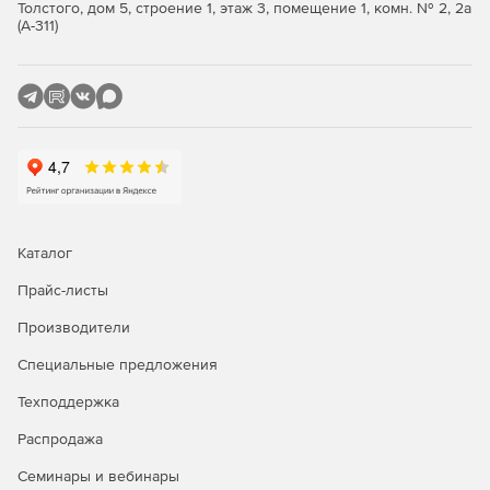
Толстого, дом 5, строение 1, этаж 3, помещение 1, комн. № 2, 2а
установке расширений и цифровом макияже.
(А-311)
Служба поддержки Apple M1. Mocha Pro 2022
использует преимущества высокоскоростного
процессора M1 от Apple с полной нативной
поддержкой.
Поддержка Adobe After Effects MFR: долгожданный
многокадровый рендеринг (MFR) After Effect.
Модуль Insert получил серьезное обновление с
Каталог
добавлением отслеживания деформации PowerMesh,
12 новых композитных режимов, размытия в
Прайс-листы
движении и многого другого.
Производители
Дополнительные параметры экспорта: новый +
Специальные предложения
обновленный экспорт трекинга и ротора для Nuke,
Silhouette, Alembic и SGO Mistika.
Техподдержка
Распродажа
Семинары и вебинары