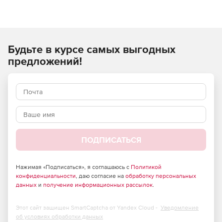
Программа Mocha Pro легко интегрируется с
популярными профессиональными решениями для
редактирования, композитинга и анимации
видеопроектов. Решение поддерживает работу с
Будьте в курсе самых выгодных
программами: Adobe After Effects, Adobe Premiere Pro,
Avid, Apple Final Cut Pro, Apple Motion, Autodesk Flame &
предложений!
Smoke , HitFilm, Maxon Cinema 4D, Assimilate Scratch, Boris
FX, Blackmagic Fusion, The Foundry NUKE и Quantel.
Характеристики Mocha Pro
Планарный трекинг движения.
Передовые инструменты ротоскопирования.
ПОДПИСАТЬСЯ
Автоматическое удаление лишних объектов.
Нажимая «Подписаться», я соглашаюсь с
Политикой
конфиденциальности
, даю согласие на
обработку персональных
Модуль 3D-камеры для создания траекторий
данных
и
получение информационных рассылок
.
движения камеры и объектов.
Стабилизация изображения.
Этот сайт защищен SmartCaptcha от Yandex Cloud -
Уведомление
об условиях обработки данных