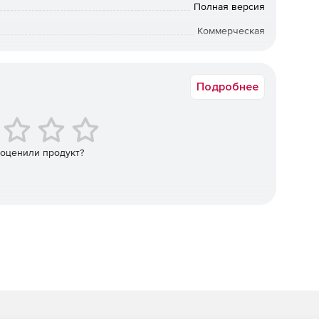
изуальных эффектов для Autodesk Flame, Inferno, Smoke,
Полная версия
Коммерческая
изуальных эффектов, включая TVDamage, Technicolor,
ок доставки: от 7 раб.дн. с момента поступления оплаты.
, ZDefocus для систем Avid Media Composer, Symphony,
Подробнее
 свыше 200 модулей визуальных эффектов для систем
e, Baselight, Film Master и Mistika.
 оценили продукт?
й визуальных эффектов для Final Cut Pro и Motion,
ехода.
уальных эффектов для интеграции с интерфейсом
ожности регулировки многочисленных параметров
оты центрального процессора и поддержки плавающих
apphire 2021