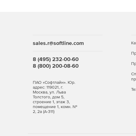
Предустановки Lens Flare.
sales.r@softline.com
Ка
Пр
8 (495) 232-00-60
Пр
8 (800) 200-08-60
С
п
ПАО «Софтлайн». Юр.
адрес: 119021, г.
Те
Москва, ул. Льва
Толстого, дом 5,
строение 1, этаж 3,
помещение 1, комн. №
2, 2а (А-311)