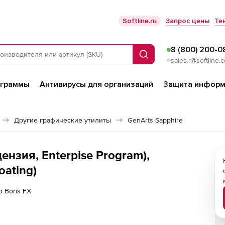
Softline.ru
Запрос цены
Те
8 (800) 200-0
Поиск
sales.r@softline.
ограммы
Антивирусы для организаций
Защита информ
Другие графические утилиты
GenArts Sapphire
цензия, Enterpise Program),
oating)
р Boris FX