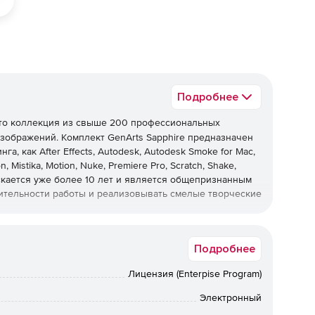
Подробнее
то коллекция из свыше 200 профессиональных
зображений. Комплект GenArts Sapphire предназначен
, как After Effects, Autodesk, Autodesk Smoke for Mac,
on, Mistika, Motion, Nuke, Premiere Pro, Scratch, Shake,
ускается уже более 10 лет и является общепризнанным
ительности работы и реализовывать смелые творческие
Подробнее
модулей визуальных эффектов для After Effects, Premier
Лицензия (Enterpise Program)
ка Adobe After Effects CS5.
Электронный