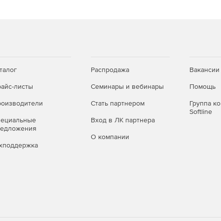
талог
Распродажа
Вакансии
айс-листы
Семинары и вебинары
Помощь
оизводители
Стать партнером
Группа к
Softline
пециальные
Вход в ЛК партнера
редложения
О компании
хподдержка