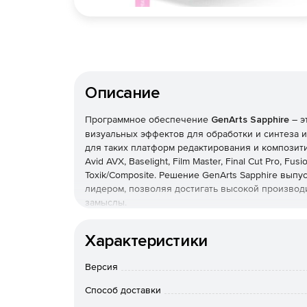
Описание
Программное обеспечение
GenArts Sapphire
– э
визуальных эффектов для обработки и синтеза и
для таких платформ редактирования и композитинга
Avid AVX, Baselight, Film Master, Final Cut Pro, Fusi
Toxik/Composite. Решение GenArts Sapphire вып
лидером, позволяя достигать высокой производ
замыслы.
Версии GenArts Sapphire
Характеристики
Sapphire for Adobe After Effects
– более 220 
Версия
Pro и Combusion. Реализована полная поддерж
Способ доставки