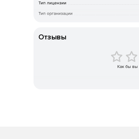
Sapphire for Autodesk
– около 130 модулей в
Тип лицензии
Flint, Flare и Burn.
Тип организации
Sapphire for Avid AVX
– более 200 модулей в
Особенности доставки
Ср
WarpCornerPin, Swish3D, GradientMulti, Shape
Xpress, Xpress Pro, NewsCutter, DS.
Отзывы
Sapphire for NUKE и других платформ OFX
–
Nuke, Fusion, Scratch, Vegas Pro, Toxik/Composit
Как бы вы
Sapphire for Final Cut Pro
– около 220 модуле
более 40 высококачественных эффектов пер
Sapphire for Shake
– свыше 200 модулей виз
Shake. Пользователю предоставляются возм
эффектов.
Все версии предлагают функции ускорения раб
точек.
Новое в версии GenArts S