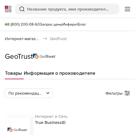
Softline
Поиск
Ме
8 (800) 200-08-60
Запрос цены
Инферит
Блог
Интернет-магазин
GeoTrust
GeoTrust
Товары
Информация о производителе
По рекомендации Softline
Фильтры
Интернет и Сеть
True BusinessID