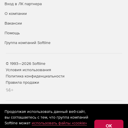
Вход в ЛК партнера
О компании
Вакансии
Помощь
Группа компаний Softline
© 1993—2026 Softline
Условия использования
Политика конфиденциальности
Правила продажи
14+
На информационном ресурсе store.softline.ru применяются
Продолжая использовать данный веб-сайт,
рекомендательные технологии
(информационные технологии
вы соглашаетесь с тем, что группа компаний
предоставления информации на основе сбора,
Softline может
использовать файлы «cookie»
систематизации и анализа сведений, относящихся к
OK