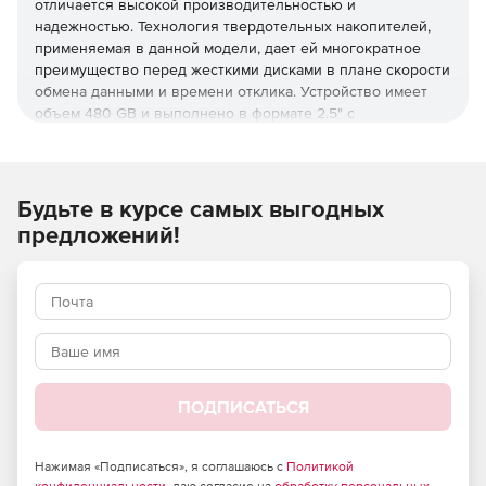
отличается высокой производительностью и
надежностью. Технология твердотельных накопителей,
применяемая в данной модели, дает ей многократное
преимущество перед жесткими дисками в плане скорости
обмена данными и времени отклика. Устройство имеет
объем 480 GB и выполнено в формате 2.5" с
интерфейсом подключения SATA III. Устройство обладает
превосходными характеристиками, высокой надежностью
в работе и позволяет хранить на нем важные файлы.
Будьте в курсе самых выгодных
предложений!
ПОДПИСАТЬСЯ
Нажимая «Подписаться», я соглашаюсь с
Политикой
конфиденциальности
, даю согласие на
обработку персональных