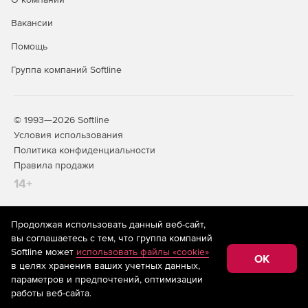
Вакансии
Помощь
Группа компаний Softline
© 1993—2026 Softline
Условия использования
Политика конфиденциальности
Правила продажи
14+
Продолжая использовать данный веб-сайт,
На информационном ресурсе store.softline.ru применяются
вы соглашаетесь с тем, что группа компаний
рекомендательные технологии
(информационные технологии
Softline может
использовать файлы «cookie»
предоставления информации на основе сбора,
OK
в целях хранения ваших учетных данных,
систематизации и анализа сведений, относящихся к
предпочтениям пользователей сети «Интернет»,
параметров и предпочтений, оптимизации
находящихся на территории Российской Федерации)
работы веб-сайта.