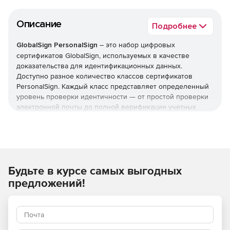
Описание
Подробнее
GlobalSign PersonalSign
– это набор цифровых
сертификатов GlobalSign, используемых в качестве
доказательства для идентификационных данных.
Доступно разное количество классов сертификатов
PersonalSign. Каждый класс представляет определенный
уровень проверки идентичности — от простой проверки
электронной почты до полной верификации учетных
данных. С помощью сертификатов PersonalSign
физические лица и организации могут представлять свои
учетные данные в виде цифровой подписи во многих
различных случаях: будь то отправка зашифрованных
сообщений электронной почты, двухфакторная проверка
Будьте в курсе самых выгодных
подлинности или подписывание документов.
предложений!
Сертификаты PersonalSign компании GlobalSign могут
использоваться в следующих случаях:
Защита электронной почты