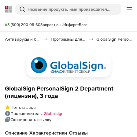
Softline
Поиск
Ме
8 (800) 200-08-60
Запрос цены
Инферит
Блог
Антивирусы и безопасность
Программы для защиты информации
GlobalSign PersonalSign
GlobalSign PersonalSign 2 Department
(лицензия), 3 года
Нет отзывов
Производитель:
Globalsign
Скопировать ссылку
Описание
Характеристики
Отзывы