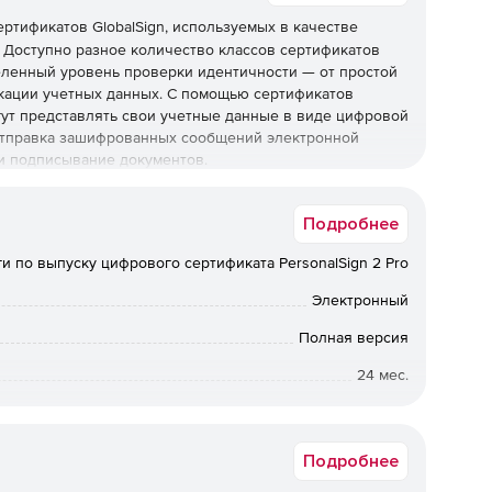
ртификатов GlobalSign, используемых в качестве
 Доступно разное количество классов сертификатов
деленный уровень проверки идентичности — от простой
кации учетных данных. С помощью сертификатов
гут представлять свои учетные данные в виде цифровой
 отправка зашифрованных сообщений электронной
и подписывание документов.
могут использоваться в следующих случаях:
Подробнее
ги по выпуску цифрового сертификата PersonalSign 2 Pro
Электронный
фровать сообщения почты и ставить на них цифровую
Полная версия
 ограничить круг лиц, которые могут читать
 приложения подобные Microsoft Outlook и другие
24 мес.
м S/MIME.
а в электронном виде. Срок доставки: от 1 рабочего дня.
Подробнее