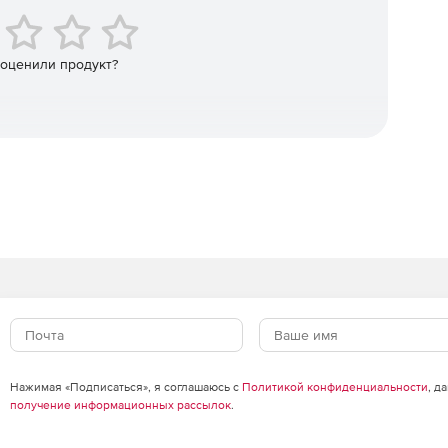
рки подлинности в локальных и облачных онлайн-
к использованию в различных онлайн-службах.
 оценили продукт?
енты Microsoft Office, подтверждающие авторство и
Нажимая «Подписаться», я соглашаюсь с
Политикой конфиденциальности
, д
получение информационных рассылок
.