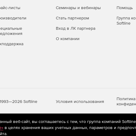
айс-листы
Семинары и вебинары
Помощь
оизводители
Стать партнером
Группа к
Softline
пециальные
Вход в ЛК партнера
редложения
О компании
хподдержка
Политика
Условия использования
1993—2026 Softline
конфиден
ный веб-сайт, вы соглашаетесь с тем, что группа компаний Softlin
яются
рекомендательные технологии
(информационные технологии п
e»
в целях хранения ваших учетных данных, параметров и предпочт
предпочтениям пользователей сети «Интернет», находящихся на те
йта.