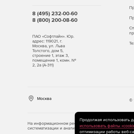
Пр
8 (495) 232-00-60
Пр
8 (800) 200-08-60
С
п
ПАО «Софтлайн». Юр.
адрес: 119021, г.
Те
Москва, ул. Льва
Толстого, дом 5,
строение 1, этаж 3,
помещение 1, комн. №
2, 2а (А-311)
Москва
© 
Продолжая использовать дан
На информационном ресурсе store.softline.ru примен
использовать файлы «cooki
систематизации и анализа сведений, относящихся к 
оптимизации работы веб-са