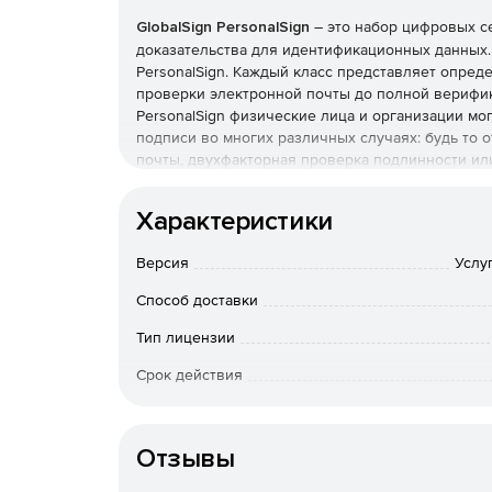
GlobalSign PersonalSign
– это набор цифровых се
доказательства для идентификационных данных.
PersonalSign. Каждый класс представляет опре
проверки электронной почты до полной верифи
PersonalSign физические лица и организации мо
подписи во многих различных случаях: будь то
почты, двухфакторная проверка подлинности ил
Сертификаты PersonalSign компании GlobalSign 
Характеристики
Версия
Услу
Защита электронной почты
Способ доставки
С помощью сертификатов PersonalSign можно ши
Тип лицензии
подпись, чтобы защитить передаваемые данные и
сообщения. Эти сертификаты могут использовать
Срок действия
приложения эл. почты, работающие со стандарто
Особенности доставки
Поставк
Проверка подлинности
Отзывы