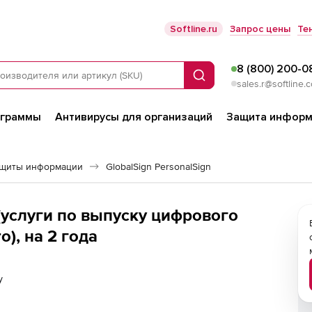
Softline.ru
Запрос цены
Те
8 (800) 200-0
Поиск
sales.r@softline.
ограммы
Антивирусы для организаций
Защита информ
ащиты информации
GlobalSign PersonalSign
o (услуги по выпуску цифрового
o), на 2 года
у