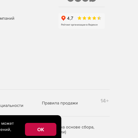
омпаний
14+
Правила продажи
циальности
e может
редоставления информации на основе сбора,
OK
ений,
рритории Российской Федерации)