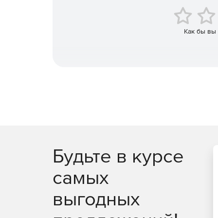
Цифровые сертификаты используются для прове
службах. Сертификаты PersonalSign разрешены 
Как бы вы
Подпись документов MS Office
Возможность ставить цифровую подпись на докум
отсутствие подделанных данных.
Будьте в курсе
самых
выгодных