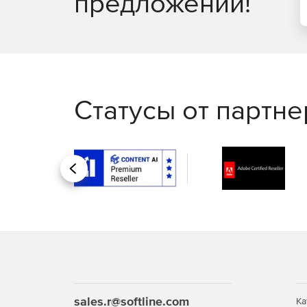
предложений!
Статусы от партн
Назад
sales.r@softline.com
Ка