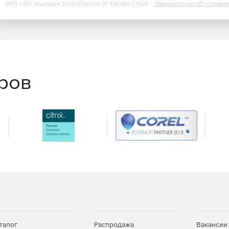
Этот сайт защищен SmartCaptcha от Yandex Cloud -
Уведомление об условия
еров
талог
Распродажа
Вакансии