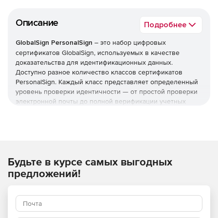
Описание
Подробнее
GlobalSign PersonalSign
– это набор цифровых
сертификатов GlobalSign, используемых в качестве
доказательства для идентификационных данных.
Доступно разное количество классов сертификатов
PersonalSign. Каждый класс представляет определенный
уровень проверки идентичности — от простой проверки
электронной почты до полной верификации учетных
данных. С помощью сертификатов PersonalSign
физические лица и организации могут представлять свои
учетные данные в виде цифровой подписи во многих
различных случаях: будь то отправка зашифрованных
сообщений электронной почты, двухфакторная проверка
Будьте в курсе самых выгодных
подлинности или подписывание документов.
предложений!
Сертификаты PersonalSign компании GlobalSign могут
использоваться в следующих случаях:
Защита электронной почты