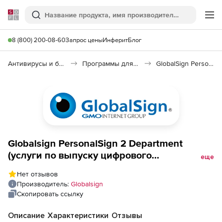
Softline
Поиск
Ме
8 (800) 200-08-60
Запрос цены
Инферит
Блог
Антивирусы и безопасность
Программы для защиты информации
GlobalSign PersonalSign
Globalsign PersonalSign 2 Department
(услуги по выпуску цифрового
еще
сертификата PersonalSign 2 Department),
Нет отзывов
на 1 год
Производитель:
Globalsign
Скопировать ссылку
Описание
Характеристики
Отзывы