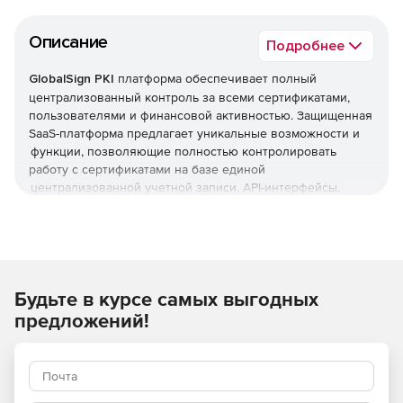
Описание
Подробнее
GlobalSign PKI
платформа обеспечивает полный
централизованный контроль за всеми сертификатами,
пользователями и финансовой активностью. Защищенная
SaaS-платформа предлагает уникальные возможности и
функции, позволяющие полностью контролировать
работу с сертификатами на базе единой
централизованной учетной записи. API-интерфейсы,
интеграция с Active Directory и инструменты учета
упрощают автоматизацию и отслеживание
развертываемых сертификатов.
Универсальная облачная PKI платформа:
Будьте в курсе самых выгодных
Управление всеми сертификатами, пользователями и
предложений!
расходами из единой учетной записи.
Предварительная проверка профилей и доменов
компании для мгновенного выпуска сертификатов.