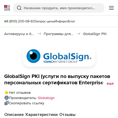
Softline
Поиск
Ме
8 (800) 200-08-60
Запрос цены
Инферит
Блог
Антивирусы и безопасность
Программы для защиты информации
GlobalSign PKI
GlobalSign PKI (услуги по выпуску пакетов
персональных сертификатов Enterprise PKI
еще
Lite For Department Digital ID на 3 года), на
Нет отзывов
25 сертификатов
Производитель:
Globalsign
Скопировать ссылку
Описание
Характеристики
Отзывы