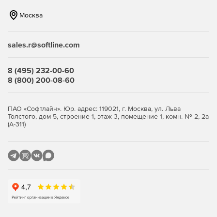
Низкая стоимость владения PKI-инфраструктурой:
Москва
Значительные скидки при приобретении большого
количества отдельных сертификатов.
sales.r@softline.com
Гибкие условия по выпуску сертификатов для
организаций любого размера. Возможность выбирать
8 (495) 232-00-60
различные варианты, например, оплату по факту
8 (800) 200-08-60
использования, депозит и безлимитные лицензии на
выпуск.
ПАО «Софтлайн». Юр. адрес: 119021, г. Москва, ул. Льва
Оптимизированное управление жизненным циклом
Толстого, дом 5, строение 1, этаж 3, помещение 1, комн. № 2, 2а
сокращает количество человеко-часов, необходимых
(А-311)
для администрирования сертификатов.
Интеграция с Active Directory и MDM автоматизирует
выдачу сертификатов.