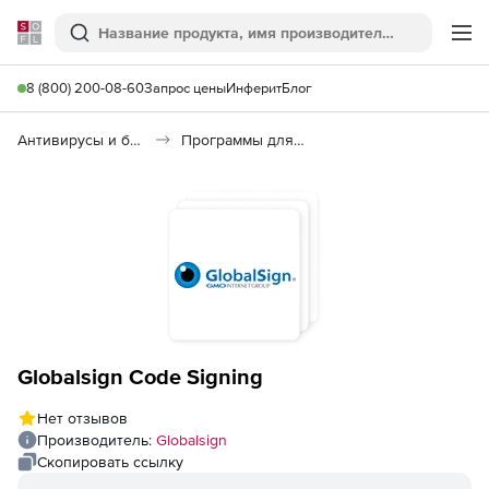
Softline
Поиск
Ме
8 (800) 200-08-60
Запрос цены
Инферит
Блог
Антивирусы и безопасность
Программы для защиты информации
Globalsign Code Signing
Нет отзывов
Производитель:
Globalsign
Скопировать ссылку