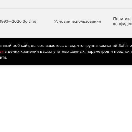
Политика
Условия использования
1993—2026 Softline
конфиден
яются
рекомендательные технологии
(информационные технологии п
ный веб-сайт, вы соглашаетесь с тем, что группа компаний Softlin
предпочтениям пользователей сети «Интернет», находящихся на те
e»
в целях хранения ваших учетных данных, параметров и предпочт
йта.