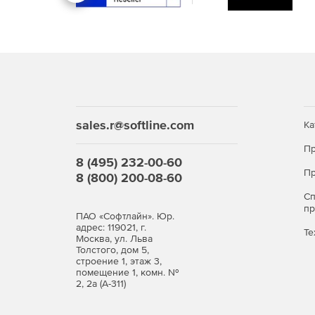
sales.r@softline.com
Ка
Пр
8 (495) 232-00-60
Пр
8 (800) 200-08-60
С
п
ПАО «Софтлайн». Юр.
адрес: 119021, г.
Те
Москва, ул. Льва
Толстого, дом 5,
строение 1, этаж 3,
помещение 1, комн. №
2, 2а (А-311)