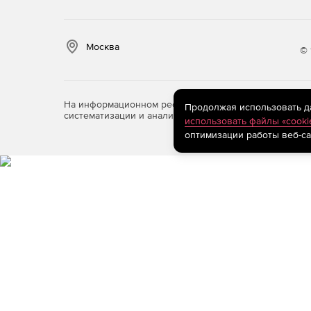
Москва
© 
На информационном ресурсе store.softline.ru примен
Продолжая использовать дан
систематизации и анализа сведений, относящихся к 
использовать файлы «cooki
оптимизации работы веб-са