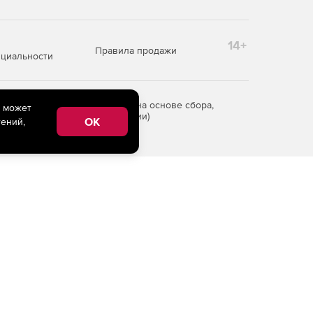
14+
Правила продажи
циальности
редоставления информации на основе сбора,
e может
рритории Российской Федерации)
OK
ений,