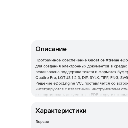
Описание
Программное обеспечение
Gnostice Xtreme eDo
для создания электронных документов в средах D
реализована поддержка текста в форматах буфера
Quattro Pro, LOTUS 1-2-3, DIF, SYLK, TIFF, PNG, S
Решение eDocEngine VCL поставляется со встро
интегрируются с известными инструментами отче
экспортировать документы в PDF и других форм
код.
Ключевые характеристики eDocEngine VCL
Характеристики
Генерация документов в около 18 форматах: 
Версия
растровые и векторные изображения и форм