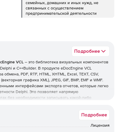
семейных, домашних и иных нужд, не
связанных с осуществлением
предпринимательской деятельности
Подробнее
cEngine VCL
– это библиотека визуальных компонентов
elphi и C++Builder. В продукте eDocEngine VCL
 обмена, PDF, RTF, HTML, XHTML, Excel, TEXT, CSV,
VG (векторная графика XML), JPEG, GIF, BMP, EMF и WMF.
енными интерфейсами экспорта отчетов, которые легко
тности Delphi. Это позволяет напрямую
атах без необходимости записывать какой-либо
Подробнее
«обогащенный» и «чистый» текст, электронные таблицы,
Лицензия
ат буфера обмена.