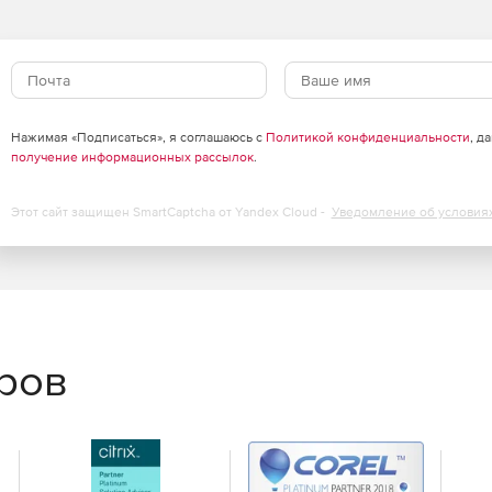
Нажимая «Подписаться», я соглашаюсь с
Политикой конфиденциальности
, д
получение информационных рассылок
.
Этот сайт защищен SmartCaptcha от Yandex Cloud -
Уведомление об условия
еров