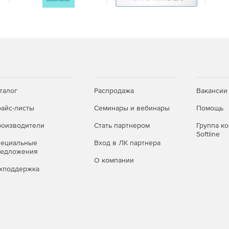
талог
Распродажа
Вакансии
айс-листы
Семинары и вебинары
Помощь
оизводители
Стать партнером
Группа к
Softline
пециальные
Вход в ЛК партнера
редложения
О компании
хподдержка