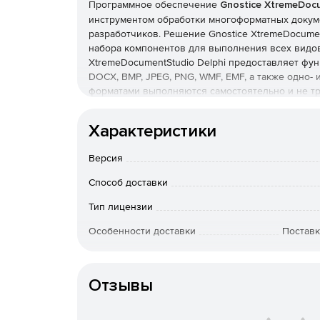
Программное обеспечение
Gnostice XtremeDocu
инструментом обработки многоформатных докуме
разработчиков. Решение Gnostice XtremeDocumen
набора компонентов для выполнения всех видов 
XtremeDocumentStudio Delphi предоставляет фун
DOCX, BMP, JPEG, PNG, WMF, EMF, а также одно- 
форматами выполняются самостоятельно и не тр
Adobe PDF-библиотеки и GhostScript. Продукт Gn
приобретен отдельно или в составе подписки Xtr
Характеристики
Ключевые особенности Gnostice XtremeDocumen
Версия
Просмотр, печать и конвертация документов 
и TIFF).
Способ доставки
Тип лицензии
Отображение и печать документов DOCX – по
нижних колонтитулов, графики, маркированн
Особенности доставки
Поставк
картинок и т. п.
Артикул
Отображение и печать документов PDF – под
Отзывы
Расширенные функции печати файлов DOCX, P