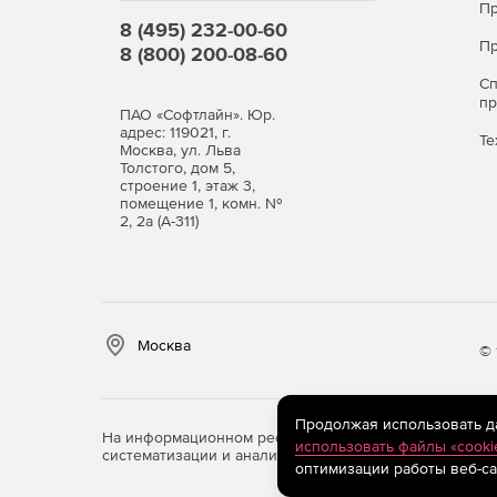
Пр
8 (495) 232-00-60
Пр
8 (800) 200-08-60
С
п
ПАО «Софтлайн». Юр.
адрес: 119021, г.
Те
Москва, ул. Льва
Толстого, дом 5,
строение 1, этаж 3,
помещение 1, комн. №
2, 2а (А-311)
Москва
© 
Продолжая использовать дан
На информационном ресурсе store.softline.ru примен
использовать файлы «cooki
систематизации и анализа сведений, относящихся к 
оптимизации работы веб-са