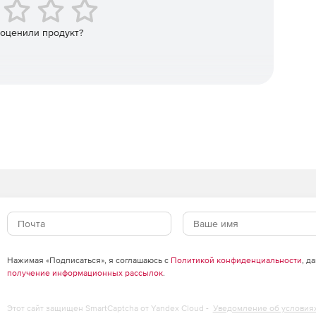
P, JPEG, PNG, WMF, EMF и TIFF.
 оценили продукт?
EG, PNG и TIFF.
hi
редставлен двумя редакциями: ViewPrintConvert и
ntConvert наличием открытого исходного кода программы.
Нажимая «Подписаться», я соглашаюсь с
Политикой конфиденциальности
, д
получение информационных рассылок
.
Этот сайт защищен SmartCaptcha от Yandex Cloud -
Уведомление об условия