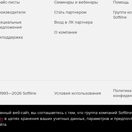
айс-листы
Семинары и вебинары
Помощь
оизводители
Стать партнером
Группа к
Softline
пециальные
Вход в ЛК партнера
редложения
О компании
хподдержка
Политика
Условия использования
1993—2026 Softline
конфиден
ный веб-сайт, вы соглашаетесь с тем, что группа компаний Softlin
яются
рекомендательные технологии
(информационные технологии п
e»
в целях хранения ваших учетных данных, параметров и предпочт
предпочтениям пользователей сети «Интернет», находящихся на те
йта.