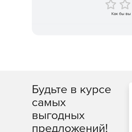
Конвертация форматов ввода – DOCX, PDF, BM
Как бы вы
Конвертация форматов вывода – PDF, BMP, JP
На 100% код Delphi Pascal.
Поддержка файлов и потоков.
Поддержка рендера текста Unicode.
Редакции Gnostice XtremeDocumentStudio Delp
Будьте в курсе
Продукт Gnostice XtremeDocumentStudio Delphi п
самых
Ultimate. Версия Ultimate отличается от ViewPri
выгодных
предложений!