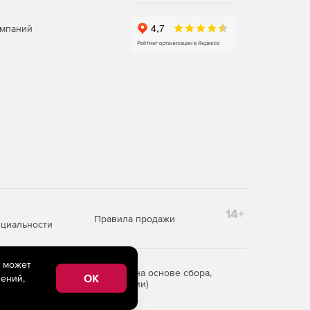
омпаний
14+
Правила продажи
циальности
e может
редоставления информации на основе сбора,
OK
ений,
рритории Российской Федерации)