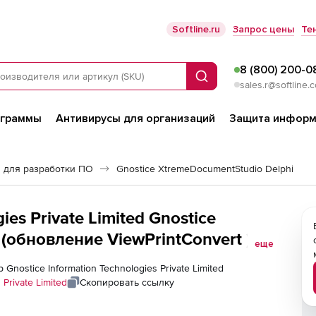
Softline.ru
Запрос цены
Те
8 (800) 200-0
Поиск
sales.r@softline.
ограммы
Антивирусы для организаций
Защита информ
 для разработки ПО
Gnostice XtremeDocumentStudio Delphi
ies Private Limited Gnostice
(обновление ViewPrintConvert ), 5
еще
Gnostice Information Technologies Private Limited
 Private Limited
Скопировать ссылку