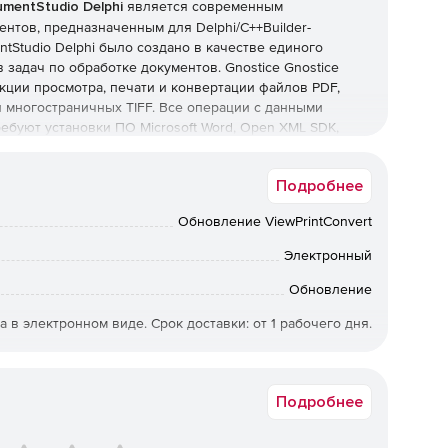
mentStudio Delphi
является современным
нтов, предназначенным для Delphi/C++Builder-
tStudio Delphi было создано в качестве единого
задач по обработке документов. Gnostice Gnostice
кции просмотра, печати и конвертации файлов PDF,
и многостраничных TIFF. Все операции с данными
ебуют установки ПО Microsoft Word, Open XML SDK,
ostice XtremeDocumentStudio Delphi может быть
emeDevSystem Delphi Subscription.
Подробнее
tStudio Delphi:
Обновление ViewPrintConvert
(DOCX и PDF) и изображений (BMP, JPEG, PNG, WMF, EMF
Электронный
Обновление
ддержка страниц, параграфов, колонок, верхних и
ых и нумерованных списков, размещение текста вокруг
а в электронном виде. Срок доставки: от 1 рабочего дня.
300608218
держка текста, графики и геометрических форм.
Подробнее
DF, BMP, JPEG, PNG, WMF, EMF и TIFF.