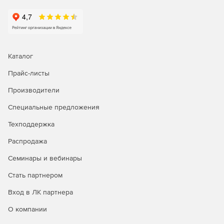
карт, позволяющая создать несколько отдельных карт,
затем выбрать только необходимые и объединить их
путем наложения друг на друга.
Полная совместимость данных. Позволяет
производить импорт и экспорт в любые известные
Каталог
форматы, включая поддержку Access 2007 ACCDB и
Google Earth (KML и KMZ).
Прайс-листы
Производители
Смена спектра цветов на карте. Одним щелчком
мыши можно быстро сменить спектр цветов для
Специальные предложения
создаваемой карты.
Техподдержка
Определение диапазона данных для построения
графика. Возможность указания диапазона данных
Распродажа
для построения при выборе начальной и конечной
Семинары и вебинары
строки из файла данных.
Стать партнером
Опция сохранения вычислений. Surfer автоматически
сохраняет последние десять функций вычисления,
Вход в ЛК партнера
поэтому нет необходимости вводить одни и те же
О компании
функции заново.