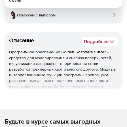
с вами
Поможем с выбором
Описание
Подробнее
Программное обеспечение
Golden Software Surfer
–
средство для моделирования и анализа поверхностей,
визуализации ландшафта, генерирования сетки,
разработки трехмерных карт и многого другого. Мощные
интерполяционные функции программы превращают
разрозненные данные в великолепные поверхности
высочайшего качества. Surfer отличается богатым
разнообразием создаваемых карт: изолиний, векторов,
исходных данных, затененного рельефа и других.
Различные карты могут накладываться друг на друга,
чтобы определить зависимости в ваших данных.
Будьте в курсе самых выгодных
Основные возможности: