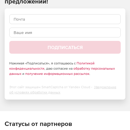
предложений!
Широкий набор очень точных и производительных
алгоритмов интерполяции данных.
Возможность графического представления
поверхности как: в виде карты изолиний так и в виде
трехмерного изображения с фотографической
точностью.
ПОДПИСАТЬСЯ
Широкие возможности настройки для получения
реалистичных, выразительных изображений, включая
местоположение источника света, относительный
Нажимая «Подписаться», я соглашаюсь с
Политикой
конфиденциальности
градиент наклона, тип затенения и цвет, а также
, даю согласие на
обработку персональных
данных
и
получение информационных рассылок
.
компоновка различных изображений на одном
экране.
Этот сайт защищен SmartCaptcha от Yandex Cloud -
Уведомление
Неограниченная карта проектирования.
об условиях обработки данных
Осуществлена поддержка картографических
проекций: можно назначить систему координат для
каждого слоя карты, а затем выбрать из списка систем
координат необходимую для отображения. Это
позволяет смешивать и сопоставлять данные и файлы
Статусы от партнеров
сетки из различных систем координат, а также дает