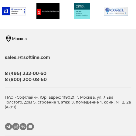
свободу и экономию времени при создании карты.
Установка на 64-битную версию. Позволяет работать
с большим объемом информационных и графических
данных, не беспокоясь о нехватке памяти.
Москва
Моментальное отображение внесенных изменений.
Новый функционал позволяет с легкостью
редактировать участки и мгновенно видеть результат
sales.r@softline.com
изменений на карте благодаря расширенным
настройкам программы.
8 (495) 232-00-60
Прорисовка плавных кривых линий. Добавлен новый
8 (800) 200-08-60
инструмент для сглаживания кривых линий, что
позволяет прорисовывать плавные линии на участке.
ПАО «Софтлайн». Юр. адрес: 119021, г. Москва, ул. Льва
Динамическая оцифровка. Функция оцифровки
Толстого, дом 5, строение 1, этаж 3, помещение 1, комн. № 2, 2а
позволяет узнать значения определенных точек на
(А-311)
карте на основе отчетов сетки карты и значений X, Y,
Z.
Наложение карт. Возвращена функция наложения