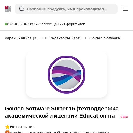
Softline
Поиск
Ме
8 (800) 200-08-60
Запрос цены
Инферит
Блог
Карты, навигация, путешествия
Редакторы карт
Golden Software Surfer
Golden Software Surfer 16 (техподдержка
академической лицензии Education на 1
еще
год), Лицензия Single User
Нет отзывов
Softline - Авторизованный партнер Golden Software