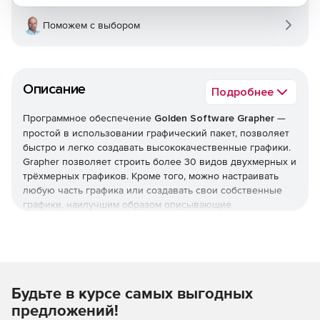
Поможем с выбором
Описание
Подробнее
Программное обеспечение
Golden Software Grapher
—
простой в использовании графический пакет, позволяет
быстро и легко создавать высококачественные графики.
Grapher позволяет строить более 30 видов двухмерных и
трёхмерных графиков. Кроме того, можно настраивать
любую часть графика или создавать свои собственные
графики, наилучшим образом описывающие
необходимые данные. Программа содержит 4 типа
двухмерных графиков: линейные, столбчатые, полярные
и специальные. Все эти типы графиков доступны и в
трёхмерном исполнении. Если требуется отразить
дополнительную переменную, можно воспользоваться
Будьте в курсе самых выгодных
графиками 3D XYZ, контурными картами или картами
поверхности.
предложений!