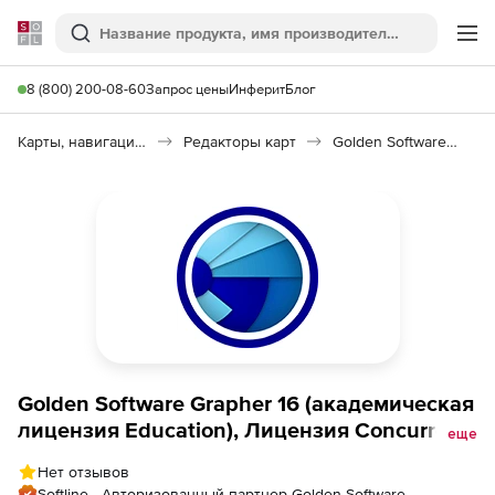
Softline
Поиск
Ме
8 (800) 200-08-60
Запрос цены
Инферит
Блог
Карты, навигация, путешествия
Редакторы карт
Golden Software Grapher
Golden Software Grapher 16 (академическая
лицензия Education), Лицензия Concurrent
еще
Use
Нет отзывов
Softline - Авторизованный партнер Golden Software