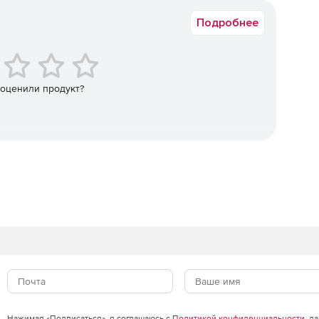
т. ч. через разных интернет-провайдеров.
Подробнее
 собственном хостинге.
 оценили продукт?
опция по подписке).
er (дополнительная опция по подписке).
Нажимая «Подписаться», я соглашаюсь с
Политикой конфиденциальности
, д