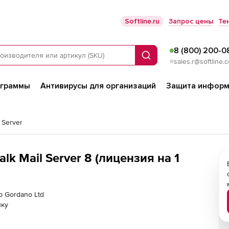
Softline.ru
Запрос цены
Те
8 (800) 200-0
Поиск
sales.r@softline.
ограммы
Антивирусы для организаций
Защита информ
l Server
alk Mail Server 8 (лицензия на 1
р Gordano Ltd
лку