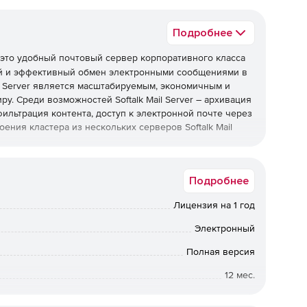
Подробнее
 это удобный почтовый сервер корпоративного класса
й и эффективный обмен электронными сообщениями в
il Server является масштабируемым, экономичным и
у. Среди возможностей Softalk Mail Server – архивация
фильтрация контента, доступ к электронной почте через
ения кластера из нескольких серверов Softalk Mail
мое внутри электронных писем и может выполнять с
Подробнее
ть в карантин, а также добавлять к отправляемым
дения. Защита от вирусов предусматривает также
Лицензия на 1 год
го ПО, поддерживает проверку входящих/исходящих
о стандартной антиспам-технологии, Softalk Mail Server
Электронный
бженный интеллектуальным алгоритмом обучения.
Полная версия
12 мес.
от 20 до 20