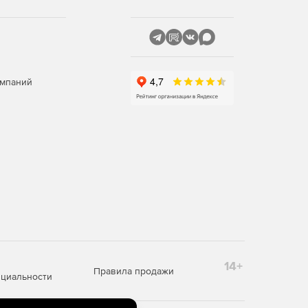
омпаний
14+
Правила продажи
циальности