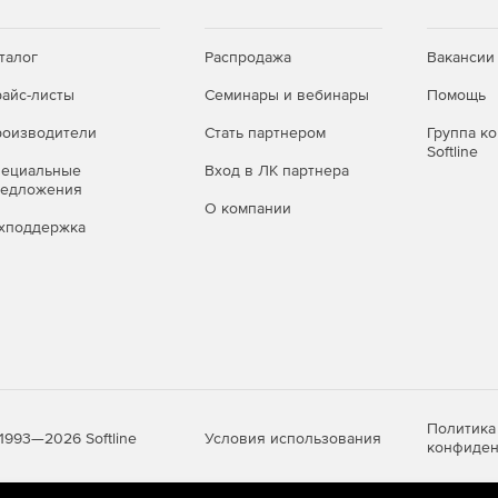
ых SQL Server или JET.
талог
Распродажа
Вакансии
айс-листы
Семинары и вебинары
Помощь
оизводители
Стать партнером
Группа к
Softline
пециальные
Вход в ЛК партнера
редложения
О компании
хподдержка
Политика
Условия использования
1993—2026 Softline
конфиден