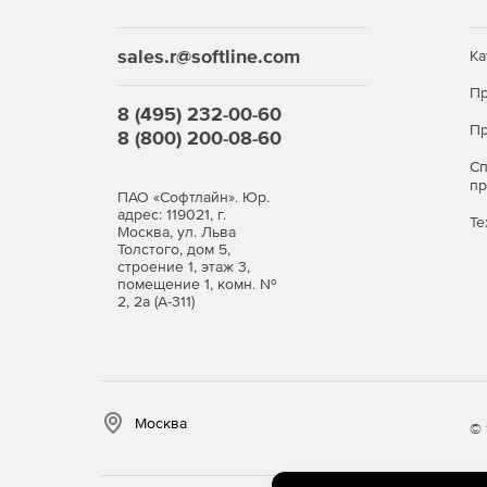
Возможность запуска на платформе базы данн
sales.r@softline.com
Ка
Пр
8 (495) 232-00-60
Пр
8 (800) 200-08-60
С
п
ПАО «Софтлайн». Юр.
адрес: 119021, г.
Те
Москва, ул. Льва
Толстого, дом 5,
строение 1, этаж 3,
помещение 1, комн. №
2, 2а (А-311)
Москва
© 