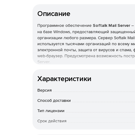
Описание
Программное обеспечение
Softalk Mail Server
–
на базе Windows, предоставляющий защищенны
организации любого размера. Сервер Softalk Ma
используется тысячами организаций по всему мир
электронной почты, защита от вирусов и спама, 
web-браузер. Предусмотрена возможность постро
Server.
Система легко определяет то или иное содержи
Характеристики
ним определенные действия, например перемеща
письмам с неподобающим содержимым предупреж
Версия
блокирование троянов, шпионского и рекламно
писем перед их отправкой или получением. Помим
Способ доставки
задействует метод SpamCleanser – сервис, сна
Тип лицензии
Характеристики Softalk Mail Server:
Срок действия
Поддержка протоколов SMTP/POP3/IMAP.
К-во пользователей