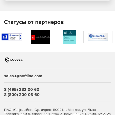
через разных интернет-провайдеров.
Отправка и получение электронной почты на
собственном хостинге.
Статусы от партнеров
Архивация электронной почты.
Проверка писем на вирусы (дополнительная опция по
подписке).
Пользовательская маршрутизация писем.
Москва
Проверка писем на спам методом SpamCleanser
(дополнительная опция по подписке).
sales.r@softline.com
Общие функции блокирования спама.
8 (495) 232-00-60
Виртуальные почтовые ящики.
8 (800) 200-08-60
Средства автоматического ответа на письма.
ПАО «Софтлайн». Юр. адрес: 119021, г. Москва, ул. Льва
Полное управление переадресацией.
Толстого, дом 5, строение 1, этаж 3, помещение 1, комн. № 2, 2а