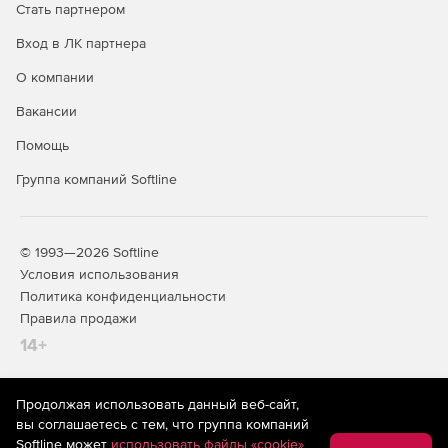
Стать партнером
Поддержка установления ограничений на размер
почтовых ящиков.
Вход в ЛК партнера
О компании
Возможность запуска на платформе базы данных SQL
Server или JET.
Вакансии
Помощь
Группа компаний Softline
© 1993—2026 Softline
Условия использования
Политика конфиденциальности
Правила продажи
14+
Продолжая использовать данный веб-сайт,
На информационном ресурсе store.softline.ru применяются
вы соглашаетесь с тем, что группа компаний
рекомендательные технологии
(информационные технологии
Softline может
использовать файлы «cookie»