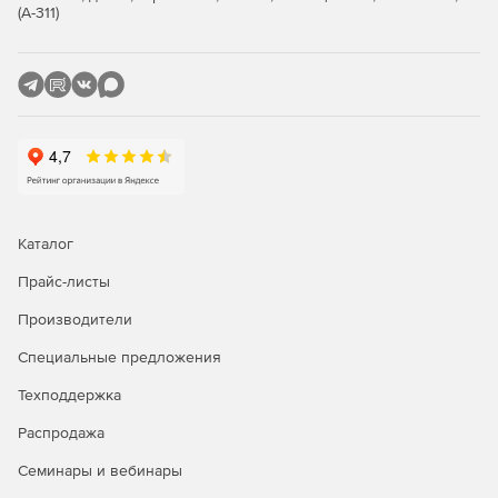
(А-311)
Поддержка публичных папок.
Управление содержимым.
Функции работы со списками электронной почты.
LDAP-сервер для поиска адресов электронной почты
из клиентского ПО.
Поддержка карантинов с правилами.
Каталог
Доступ к электронной почте через web-браузер
Прайс-листы
Internet Explorer.
Производители
Генерация отчетов, показывающих полную
Специальные предложения
активность, ведение журналов.
Техподдержка
Защита коммуникации по протоколу SSL.
Распродажа
Управление доступом сотрудников к IMAP, web-почте,
Семинары и вебинары
обмену почтой за пределами корпоративной сети.