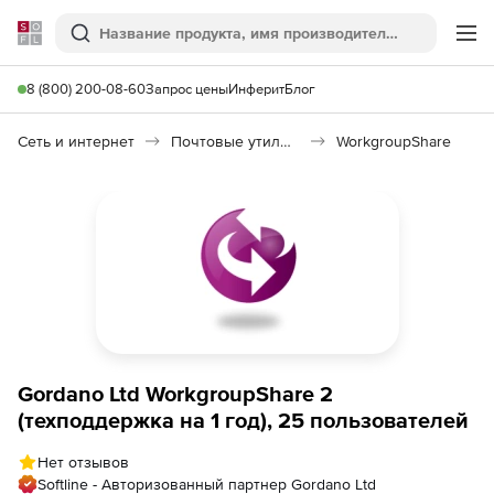
Softline
Поиск
Ме
8 (800) 200-08-60
Запрос цены
Инферит
Блог
Сеть и интернет
Почтовые утилиты
WorkgroupShare
Gordano Ltd WorkgroupShare 2
(техподдержка на 1 год), 25 пользователей
Нет отзывов
Softline - Авторизованный партнер Gordano Ltd