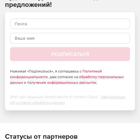
использовании. Помимо личных папок, пользователи
предложений!
могут создавать публичные, а инструменты
администрирования позволяют контролировать уровни
доступа тех или иных сотрудников. Десятки тысяч
компаний доверяют возможностям продукта
WorkgroupShare для совместной работы через Microsoft
Outlook.
Характеристики WorkgroupShare:
ПОДПИСАТЬСЯ
Публикация папок Microsoft Outlook для обмена
контактами, письмами, календарями, заметками и
Нажимая «Подписаться», я соглашаюсь с
Политикой
конфиденциальности
задачами.
, даю согласие на
обработку персональных
данных
и
получение информационных рассылок
.
Публикация личных и публичных папок.
Этот сайт защищен SmartCaptcha от Yandex Cloud -
Уведомление
Эффективное управление встречами за счет
об условиях обработки данных
отображения статуса присутствия (занят/свободен/
отошел/нет на месте).
Организация пользователей по группам для простого
управления правами доступа к папкам.
Статусы от партнеров