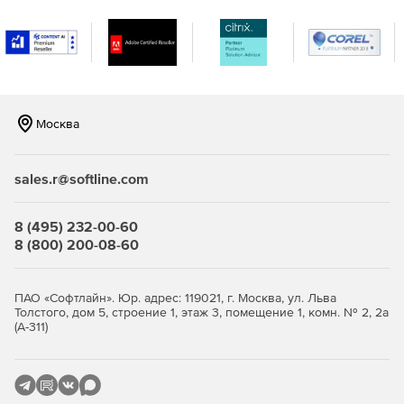
Возможность централизованной установки на
удаленные рабочие станции.
Настраиваемая синхронизация данных по
расписанию.
Москва
Поддержка синхронизации файловых вложений в
электронную почту.
sales.r@softline.com
Выбор из нескольких вариантов доступа к папкам:
чтение, запись, редактирование, удаление.
8 (495) 232-00-60
Защита коммуникации по протоколу SSL.
8 (800) 200-08-60
Возможность запуска на платформе базы данных SQL
Server или JET.
ПАО «Софтлайн». Юр. адрес: 119021, г. Москва, ул. Льва
Толстого, дом 5, строение 1, этаж 3, помещение 1, комн. № 2, 2а
(А-311)