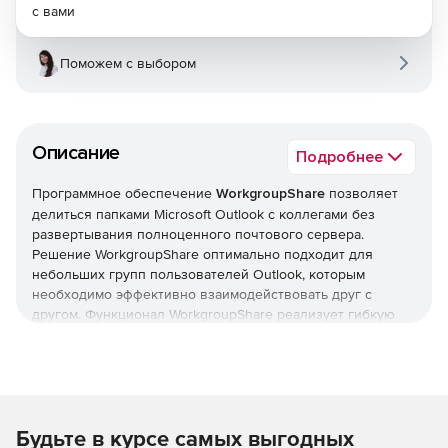
с вами
Поможем с выбором
Описание
Подробнее
Программное обеспечение
WorkgroupShare
позволяет
делиться папками Microsoft Outlook с коллегами без
развертывания полноценного почтового сервера.
Решение WorkgroupShare оптимально подходит для
небольших групп пользователей Outlook, которым
необходимо эффективно взаимодействовать друг с
другом. Функционал WorkgroupShare реализует гибкую
синхронизацию папок Outlook, помогая сотрудникам
организации-заказчика обмениваться друг с другом
важной информацией из электронной почты, включая
письма, календари, контакты, задачи и заметки.
Будьте в курсе самых выгодных
WorkgroupShare отличается простотой в установке и