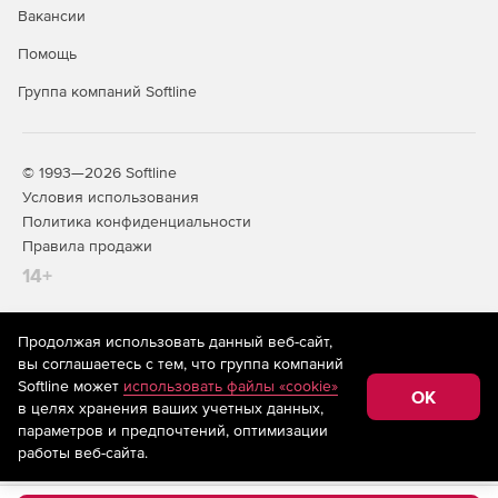
Вакансии
Помощь
Группа компаний Softline
© 1993—2026 Softline
Условия использования
Политика конфиденциальности
Правила продажи
14+
Продолжая использовать данный веб-сайт,
На информационном ресурсе store.softline.ru применяются
вы соглашаетесь с тем, что группа компаний
рекомендательные технологии
(информационные технологии
Softline может
использовать файлы «cookie»
предоставления информации на основе сбора,
OK
в целях хранения ваших учетных данных,
систематизации и анализа сведений, относящихся к
предпочтениям пользователей сети «Интернет»,
параметров и предпочтений, оптимизации
находящихся на территории Российской Федерации)
работы веб-сайта.