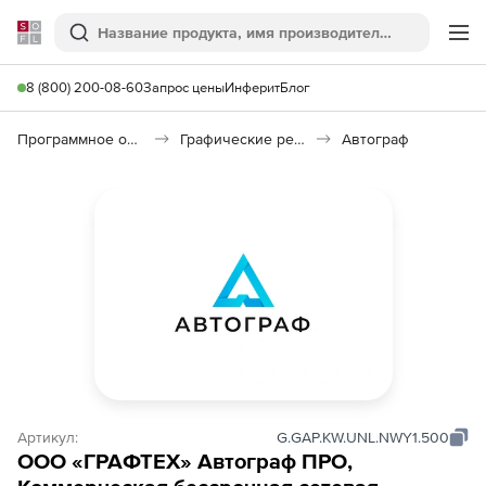
Softline
Поиск
Ме
8 (800) 200-08-60
Запрос цены
Инферит
Блог
Программное обеспечение для графики и дизайна
Графические редакторы
Автограф
Артикул:
G.GAP.KW.UNL.NWY1.500
ООО «ГРАФТЕХ» Автограф ПРО,