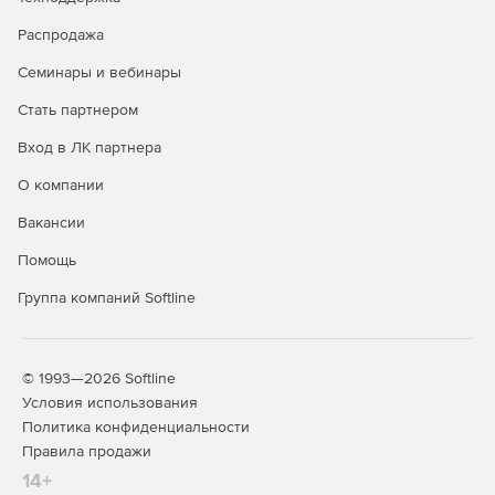
сборником расценок: автоматический перерасчёт
стоимости расценок при любом изменении в данных,
Распродажа
поддержка вложений, поддержка настроек
Семинары и вебинары
безопасности (защита паролем, разрешённые
операции);
Стать партнером
Действия с группами однородных строительных
Вход в ЛК партнера
ресурсов: добавлен справочник групп однородных
О компании
строительных ресурсов, добавлена информация о
группах однородных строительных ресурсов в
Вакансии
нормативных базах и в локальных сметах,
возможность индексации ресурсов в локальной смете
Помощь
по группам однородных строительных ресурсов.
Группа компаний Softline
Новые возможности при работе с пользовательским
сборником расценок: автоматический перерасчёт
стоимости расценок при любом изменении в данных,
© 1993—2026 Softline
поддержка вложений, поддержка настроек
Условия использования
безопасности (защита паролем, разрешённые
Политика конфиденциальности
операции);
Правила продажи
Действия с группами однородных строительных
14+