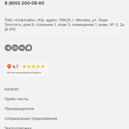
8 (800) 200-08-60
программе нормативных баз;
Быстрый просмотр списка подключённых в
ПАО «Софтлайн». Юр. адрес: 119021, г. Москва, ул. Льва
программе нормативных баз;
Толстого, дом 5, строение 1, этаж 3, помещение 1, комн. № 2, 2а
(А-311)
Визуализация позиций сметы, относящихся к
оборудованию и к ресурсам заказчика;
При использовании макросов возможность быстрого
запуска последних выполненных макросов;
Заданное примечание для папок и документов
выводится в таблице;
Чтение и сохранение дополнительной информации о
Каталог
ценах и индексах при загрузке данных из сплит-
формы;
Прайс-листы
Производители
Возможность замены ресурса в соответствии с
технологической группой;
Специальные предложения
Новые возможности при работе с пользовательским
Техподдержка