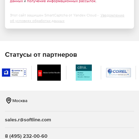
данных
и
получение информационных рассылок
.
При формировании шифра ресурса возможен поиск
по наименованию расценок;
Этот сайт защищен SmartCaptcha от Yandex Cloud -
Уведомление
об условиях обработки данных
Новые режимы работы с ведомостью ресурсов в
смете;
При обновлении и пересчёте позиций в локальной
смете возможность сохранения дополнительной
Статусы от партнеров
перевозки и массы брутто для материалов;
Возможность отключать в локальной смете расчёт
вспомогательных ненормируемых материалов;
Новая единая команда для быстрого просмотра
дополнительной информации по позициям документа;
Москва
Возможность вставки скопированной ссылки на
обосновывающий документ сразу в несколько
sales.r@softline.com
позиций конъюнктурного анализа;
Визуальный контроль наличия нормативной базы,
8 (495) 232-00-60
выбранной в смете, среди подключённых в