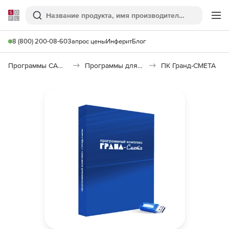
Softline
Поиск
Ме
8 (800) 200-08-60
Запрос цены
Инферит
Блог
Программы САПР и ГИС
Программы для документооборота
ПК Гранд-СМЕТА