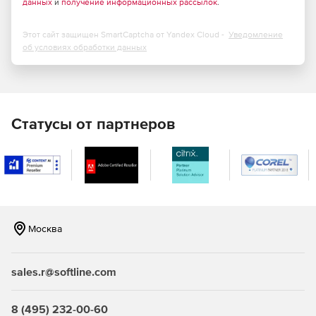
данных
и
получение информационных рассылок
.
При формировании шифра ресурса возможен поиск
по наименованию расценок;
Этот сайт защищен SmartCaptcha от Yandex Cloud -
Уведомление
об условиях обработки данных
Новые режимы работы с ведомостью ресурсов в
смете;
При обновлении и пересчёте позиций в локальной
смете возможность сохранения дополнительной
Статусы от партнеров
перевозки и массы брутто для материалов;
Возможность отключать в локальной смете расчёт
вспомогательных ненормируемых материалов;
Новая единая команда для быстрого просмотра
дополнительной информации по позициям документа;
Москва
Возможность вставки скопированной ссылки на
обосновывающий документ сразу в несколько
sales.r@softline.com
позиций конъюнктурного анализа;
Визуальный контроль наличия нормативной базы,
8 (495) 232-00-60
выбранной в смете, среди подключённых в