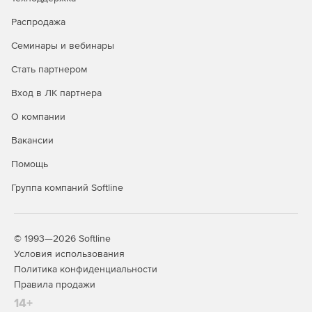
сборником расценок: автоматический перерасчёт
стоимости расценок при любом изменении в данных,
Распродажа
поддержка вложений, поддержка настроек
Семинары и вебинары
безопасности (защита паролем, разрешённые
операции);
Стать партнером
Действия с группами однородных строительных
Вход в ЛК партнера
ресурсов: добавлен справочник групп однородных
О компании
строительных ресурсов, добавлена информация о
группах однородных строительных ресурсов в
Вакансии
нормативных базах и в локальных сметах,
возможность индексации ресурсов в локальной смете
Помощь
по группам однородных строительных ресурсов.
Группа компаний Softline
Новые возможности при работе с пользовательским
сборником расценок: автоматический перерасчёт
стоимости расценок при любом изменении в данных,
© 1993—2026 Softline
поддержка вложений, поддержка настроек
Условия использования
безопасности (защита паролем, разрешённые
Политика конфиденциальности
операции);
Правила продажи
Действия с группами однородных строительных
14+