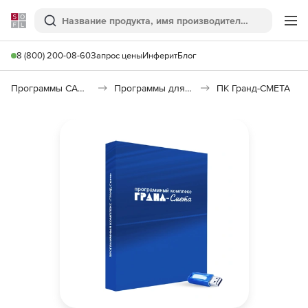
Softline
Поиск
Ме
8 (800) 200-08-60
Запрос цены
Инферит
Блог
Программы САПР и ГИС
Программы для документооборота
ПК Гранд-СМЕТА