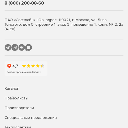
8 (800) 200-08-60
программе нормативных баз;
Быстрый просмотр списка подключённых в
ПАО «Софтлайн». Юр. адрес: 119021, г. Москва, ул. Льва
программе нормативных баз;
Толстого, дом 5, строение 1, этаж 3, помещение 1, комн. № 2, 2а
(А-311)
Визуализация позиций сметы, относящихся к
оборудованию и к ресурсам заказчика;
При использовании макросов возможность быстрого
запуска последних выполненных макросов;
Заданное примечание для папок и документов
выводится в таблице;
Чтение и сохранение дополнительной информации о
Каталог
ценах и индексах при загрузке данных из сплит-
формы;
Прайс-листы
Производители
Возможность замены ресурса в соответствии с
технологической группой;
Специальные предложения
Новые возможности при работе с пользовательским
Техподдержка