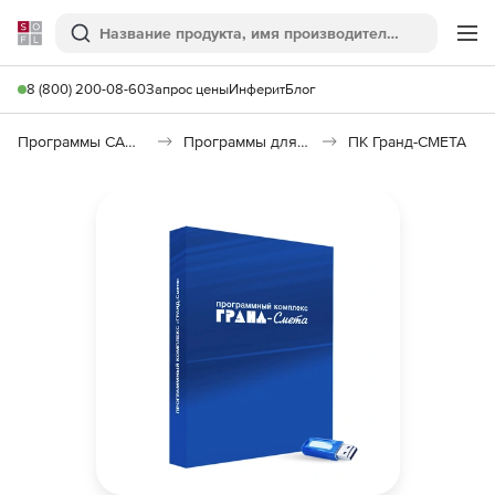
Softline
Поиск
Ме
8 (800) 200-08-60
Запрос цены
Инферит
Блог
Программы САПР и ГИС
Программы для документооборота
ПК Гранд-СМЕТА