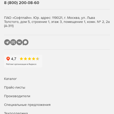
8 (800) 200-08-60
программе нормативных баз;
Быстрый просмотр списка подключённых в
ПАО «Софтлайн». Юр. адрес: 119021, г. Москва, ул. Льва
программе нормативных баз;
Толстого, дом 5, строение 1, этаж 3, помещение 1, комн. № 2, 2а
(А-311)
Визуализация позиций сметы, относящихся к
оборудованию и к ресурсам заказчика;
При использовании макросов возможность быстрого
запуска последних выполненных макросов;
Заданное примечание для папок и документов
выводится в таблице;
Чтение и сохранение дополнительной информации о
Каталог
ценах и индексах при загрузке данных из сплит-
формы;
Прайс-листы
Производители
Возможность замены ресурса в соответствии с
технологической группой;
Специальные предложения
Новые возможности при работе с пользовательским
Техподдержка