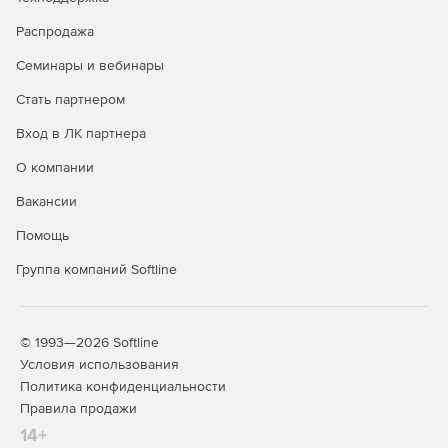
сборником расценок: автоматический перерасчёт
стоимости расценок при любом изменении в данных,
Распродажа
поддержка вложений, поддержка настроек
Семинары и вебинары
безопасности (защита паролем, разрешённые
операции);
Стать партнером
Действия с группами однородных строительных
Вход в ЛК партнера
ресурсов: добавлен справочник групп однородных
О компании
строительных ресурсов, добавлена информация о
группах однородных строительных ресурсов в
Вакансии
нормативных базах и в локальных сметах,
возможность индексации ресурсов в локальной смете
Помощь
по группам однородных строительных ресурсов.
Группа компаний Softline
Новые возможности при работе с пользовательским
сборником расценок: автоматический перерасчёт
стоимости расценок при любом изменении в данных,
© 1993—2026 Softline
поддержка вложений, поддержка настроек
Условия использования
безопасности (защита паролем, разрешённые
Политика конфиденциальности
операции);
Правила продажи
Действия с группами однородных строительных
14+