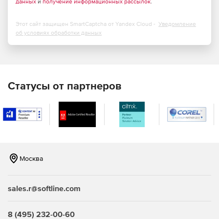
данных
и
получение информационных рассылок
.
При формировании шифра ресурса возможен поиск
по наименованию расценок;
Этот сайт защищен SmartCaptcha от Yandex Cloud -
Уведомление
об условиях обработки данных
Новые режимы работы с ведомостью ресурсов в
смете;
При обновлении и пересчёте позиций в локальной
смете возможность сохранения дополнительной
Статусы от партнеров
перевозки и массы брутто для материалов;
Возможность отключать в локальной смете расчёт
вспомогательных ненормируемых материалов;
Новая единая команда для быстрого просмотра
дополнительной информации по позициям документа;
Москва
Возможность вставки скопированной ссылки на
обосновывающий документ сразу в несколько
sales.r@softline.com
позиций конъюнктурного анализа;
Визуальный контроль наличия нормативной базы,
8 (495) 232-00-60
выбранной в смете, среди подключённых в