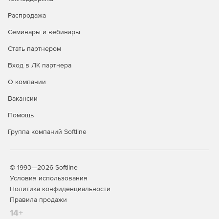
сборником расценок: автоматический перерасчёт
стоимости расценок при любом изменении в данных,
Распродажа
поддержка вложений, поддержка настроек
Семинары и вебинары
безопасности (защита паролем, разрешённые
операции);
Стать партнером
Действия с группами однородных строительных
Вход в ЛК партнера
ресурсов: добавлен справочник групп однородных
О компании
строительных ресурсов, добавлена информация о
группах однородных строительных ресурсов в
Вакансии
нормативных базах и в локальных сметах,
возможность индексации ресурсов в локальной смете
Помощь
по группам однородных строительных ресурсов.
Группа компаний Softline
Новые возможности при работе с пользовательским
сборником расценок: автоматический перерасчёт
стоимости расценок при любом изменении в данных,
© 1993—2026 Softline
поддержка вложений, поддержка настроек
Условия использования
безопасности (защита паролем, разрешённые
Политика конфиденциальности
операции);
Правила продажи
Действия с группами однородных строительных
14+