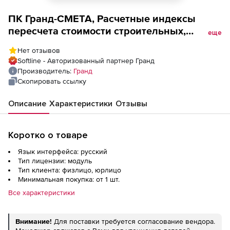
ПК Гранд-СМЕТА, Расчетные индексы
пересчета стоимости строительных,
еще
специальных строительных, монтажных и
Нет отзывов
пусконаладочных работ для ТСНБ-2001 МО
Softline - Авторизованный партнер Гранд
в редакции 2014г (с Изм.1 на 1 месяц),
Производитель:
Гранд
Основное место
Скопировать ссылку
Описание
Характеристики
Отзывы
Коротко о товаре
Язык интерфейса: русский
Тип лицензии: модуль
Тип клиента: физлицо, юрлицо
Минимальная покупка: от 1 шт.
Все характеристики
Внимание!
Для поставки требуется согласование вендора.