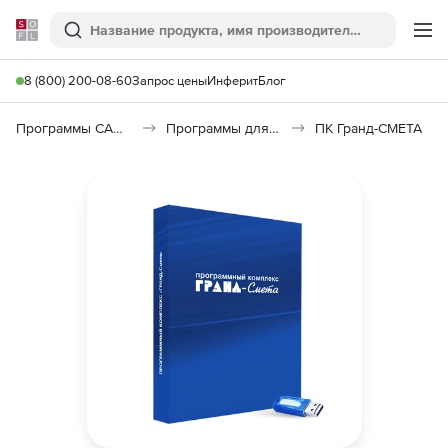
Softline
Поиск
Ме
8 (800) 200-08-60
Запрос цены
Инферит
Блог
Программы САПР и ГИС
Программы для документооборота
ПК Гранд-СМЕТА