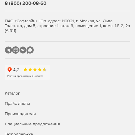
8 (800) 200-08-60
программе нормативных баз;
Быстрый просмотр списка подключённых в
ПАО «Софтлайн». Юр. адрес: 119021, г. Москва, ул. Льва
программе нормативных баз;
Толстого, дом 5, строение 1, этаж 3, помещение 1, комн. № 2, 2а
(А-311)
Визуализация позиций сметы, относящихся к
оборудованию и к ресурсам заказчика;
При использовании макросов возможность быстрого
запуска последних выполненных макросов;
Заданное примечание для папок и документов
выводится в таблице;
Чтение и сохранение дополнительной информации о
Каталог
ценах и индексах при загрузке данных из сплит-
формы;
Прайс-листы
Производители
Возможность замены ресурса в соответствии с
технологической группой;
Специальные предложения
Новые возможности при работе с пользовательским
Техподдержка