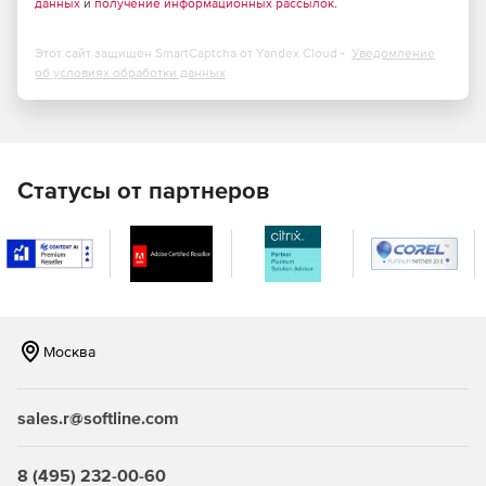
данных
и
получение информационных рассылок
.
При формировании шифра ресурса возможен поиск
по наименованию расценок;
Этот сайт защищен SmartCaptcha от Yandex Cloud -
Уведомление
об условиях обработки данных
Новые режимы работы с ведомостью ресурсов в
смете;
При обновлении и пересчёте позиций в локальной
смете возможность сохранения дополнительной
Статусы от партнеров
перевозки и массы брутто для материалов;
Возможность отключать в локальной смете расчёт
вспомогательных ненормируемых материалов;
Новая единая команда для быстрого просмотра
дополнительной информации по позициям документа;
Москва
Возможность вставки скопированной ссылки на
обосновывающий документ сразу в несколько
sales.r@softline.com
позиций конъюнктурного анализа;
Визуальный контроль наличия нормативной базы,
8 (495) 232-00-60
выбранной в смете, среди подключённых в