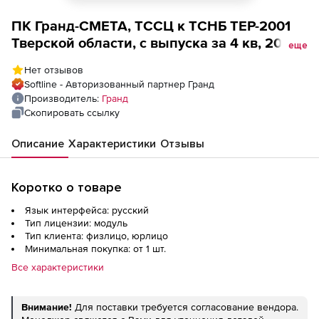
ПК Гранд-СМЕТА, ТССЦ к ТСНБ ТЕР-2001
Тверской области, с выпуска за 4 кв, 2018г,
еще
по 3кв.2023г (включительно по Тверской
Нет отзывов
области), Основное место
Softline - Авторизованный партнер Гранд
Производитель:
Гранд
Скопировать ссылку
Описание
Характеристики
Отзывы
Коротко о товаре
Язык интерфейса: русский
Тип лицензии: модуль
Тип клиента: физлицо, юрлицо
Минимальная покупка: от 1 шт.
Все характеристики
Внимание!
Для поставки требуется согласование вендора.