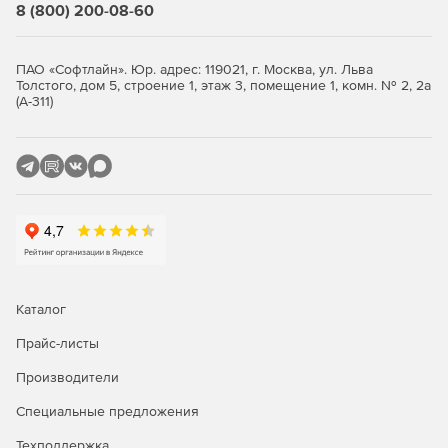
8 (800) 200-08-60
программе нормативных баз;
Быстрый просмотр списка подключённых в
ПАО «Софтлайн». Юр. адрес: 119021, г. Москва, ул. Льва
программе нормативных баз;
Толстого, дом 5, строение 1, этаж 3, помещение 1, комн. № 2, 2а
(А-311)
Визуализация позиций сметы, относящихся к
оборудованию и к ресурсам заказчика;
При использовании макросов возможность быстрого
запуска последних выполненных макросов;
Заданное примечание для папок и документов
выводится в таблице;
Чтение и сохранение дополнительной информации о
Каталог
ценах и индексах при загрузке данных из сплит-
формы;
Прайс-листы
Производители
Возможность замены ресурса в соответствии с
технологической группой;
Специальные предложения
Новые возможности при работе с пользовательским
Техподдержка