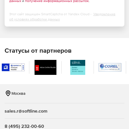
данных
и
получение информационных рассылок
.
При формировании шифра ресурса возможен поиск
по наименованию расценок;
Этот сайт защищен SmartCaptcha от Yandex Cloud -
Уведомление
об условиях обработки данных
Новые режимы работы с ведомостью ресурсов в
смете;
При обновлении и пересчёте позиций в локальной
смете возможность сохранения дополнительной
Статусы от партнеров
перевозки и массы брутто для материалов;
Возможность отключать в локальной смете расчёт
вспомогательных ненормируемых материалов;
Новая единая команда для быстрого просмотра
дополнительной информации по позициям документа;
Москва
Возможность вставки скопированной ссылки на
обосновывающий документ сразу в несколько
sales.r@softline.com
позиций конъюнктурного анализа;
Визуальный контроль наличия нормативной базы,
8 (495) 232-00-60
выбранной в смете, среди подключённых в