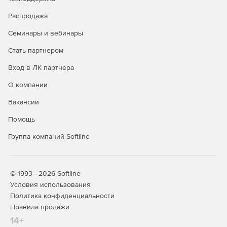
сборником расценок: автоматический перерасчёт
стоимости расценок при любом изменении в данных,
Распродажа
поддержка вложений, поддержка настроек
Семинары и вебинары
безопасности (защита паролем, разрешённые
операции);
Стать партнером
Действия с группами однородных строительных
Вход в ЛК партнера
ресурсов: добавлен справочник групп однородных
О компании
строительных ресурсов, добавлена информация о
группах однородных строительных ресурсов в
Вакансии
нормативных базах и в локальных сметах,
возможность индексации ресурсов в локальной смете
Помощь
по группам однородных строительных ресурсов.
Группа компаний Softline
Новые возможности при работе с пользовательским
сборником расценок: автоматический перерасчёт
стоимости расценок при любом изменении в данных,
© 1993—2026 Softline
поддержка вложений, поддержка настроек
Условия использования
безопасности (защита паролем, разрешённые
Политика конфиденциальности
операции);
Правила продажи
Действия с группами однородных строительных
14+