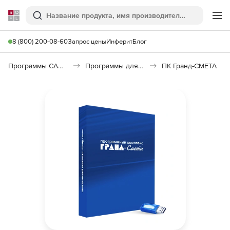
Softline
Поиск
Ме
8 (800) 200-08-60
Запрос цены
Инферит
Блог
Программы САПР и ГИС
Программы для документооборота
ПК Гранд-СМЕТА