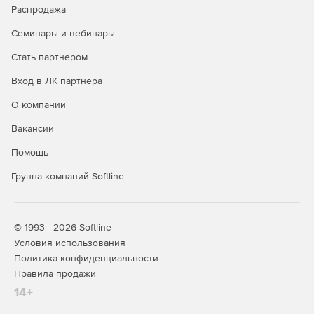
стоимости расценок при любом изменении в данных,
Распродажа
поддержка вложений, поддержка настроек
Семинары и вебинары
безопасности (защита паролем, разрешённые
операции);
Стать партнером
Действия с группами однородных строительных
Вход в ЛК партнера
ресурсов: добавлен справочник групп однородных
О компании
строительных ресурсов, добавлена информация о
группах однородных строительных ресурсов в
Вакансии
нормативных базах и в локальных сметах,
возможность индексации ресурсов в локальной смете
Помощь
по группам однородных строительных ресурсов.
Группа компаний Softline
Новые возможности при работе с пользовательским
сборником расценок: автоматический перерасчёт
стоимости расценок при любом изменении в данных,
© 1993—2026 Softline
поддержка вложений, поддержка настроек
Условия использования
безопасности (защита паролем, разрешённые
Политика конфиденциальности
операции);
Правила продажи
Действия с группами однородных строительных
14+
ресурсов: добавлен справочник групп однородных