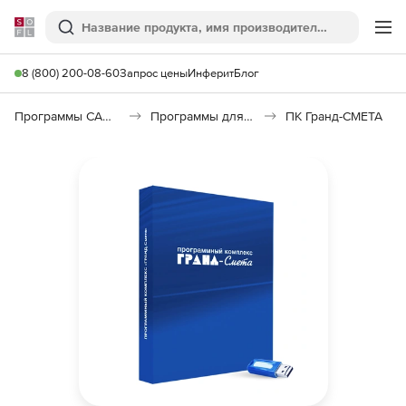
Softline
Поиск
Ме
8 (800) 200-08-60
Запрос цены
Инферит
Блог
Программы САПР и ГИС
Программы для документооборота
ПК Гранд-СМЕТА