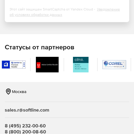
При формировании шифра ресурса возможен поиск
по наименованию расценок;
Этот сайт защищен SmartCaptcha от Yandex Cloud -
Уведомление
об условиях обработки данных
Новые режимы работы с ведомостью ресурсов в
смете;
При обновлении и пересчёте позиций в локальной
смете возможность сохранения дополнительной
Статусы от партнеров
перевозки и массы брутто для материалов;
Возможность отключать в локальной смете расчёт
вспомогательных ненормируемых материалов;
Новая единая команда для быстрого просмотра
дополнительной информации по позициям документа;
Москва
Возможность вставки скопированной ссылки на
обосновывающий документ сразу в несколько
sales.r@softline.com
позиций конъюнктурного анализа;
Визуальный контроль наличия нормативной базы,
8 (495) 232-00-60
выбранной в смете, среди подключённых в
8 (800) 200-08-60