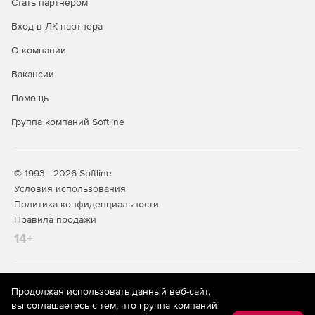
Стать партнером
Вход в ЛК партнера
О компании
Вакансии
Помощь
Группа компаний Softline
© 1993—2026 Softline
Условия использования
Политика конфиденциальности
Правила продажи
14+
На информационном ресурсе store.softline.ru применяются
Продолжая использовать данный веб-сайт,
рекомендательные технологии
(информационные технологии
вы соглашаетесь с тем, что группа компаний
предоставления информации на основе сбора,