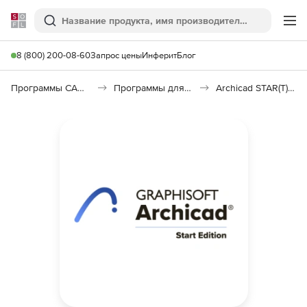
Softline
Поиск
Ме
8 (800) 200-08-60
Запрос цены
Инферит
Блог
Программы САПР и ГИС
Программы для архитекторов
Archicad STAR(T) Edition