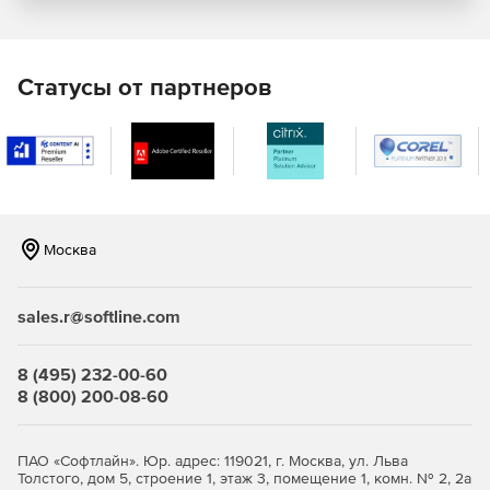
Продуктивность
Возможность повысить свою производительность с
Статусы от партнеров
помощью нового диалога Запуск и Центр
Взаимодействия.
Оптимизированные рабочие процессы
Archicad Archicad Star(T) Edition 2021 предлагает
оптимизированные рабочие процессы благодаря
Москва
обновленным панелям информационного табло
инструментов Зона и Выносная надпись, упрощенным
диалоговым окнам, дополнительным параметрам у линий-
sales.r@softline.com
выносок Текстовых выносных надписей и уникальным
идентификаторам в параметрах вида.
8 (495) 232-00-60
8 (800) 200-08-60
ПАО «Софтлайн». Юр. адрес: 119021, г. Москва, ул. Льва
Толстого, дом 5, строение 1, этаж 3, помещение 1, комн. № 2, 2а