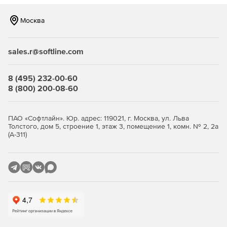
архитекторами и инженерами.
Москва
Автоматическая генерация нагрузки в реальном
времени, более плавный обмен информацией между
приложениями Archicad и Structural Analysis, а также
sales.r@softline.com
увеличение емкости файлов в BIMcloud. Технология
также объединяет новые надежные данные о
строительных материалах об энергии и выбросах CO2
8 (495) 232-00-60
для точного анализа жизненного цикла и отчетов об
8 (800) 200-08-60
устойчивом развитии.
ПАО «Софтлайн». Юр. адрес: 119021, г. Москва, ул. Льва
Толстого, дом 5, строение 1, этаж 3, помещение 1, комн. № 2, 2а
(А-311)