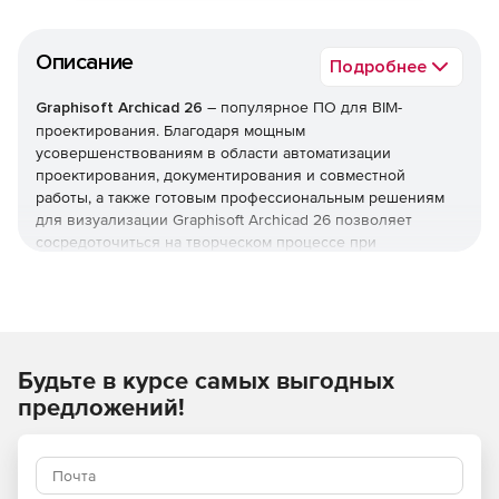
Описание
Подробнее
Graphisoft Archicad 26
– популярное ПО для BIM-
проектирования. Благодаря мощным
усовершенствованиям в области автоматизации
проектирования, документирования и совместной
работы, а также готовым профессиональным решениям
для визуализации Graphisoft Archicad 26 позволяет
сосредоточиться на творческом процессе при
проектировании зданий.
Новое в версии Graphisoft Archicad 26:
Расширенное управление атрибутами для точной
Будьте в курсе самых выгодных
организации проекта, более быстрая навигация для
поиска определенных элементов, улучшенные
предложений!
переопределения поверхностей, улучшенное 2D-
редактирование.
Благодаря интеграции DDScad можно полностью