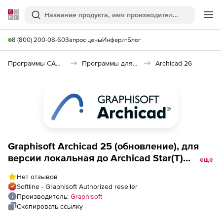
Softline
Поиск
Ме
8 (800) 200-08-60
Запрос цены
Инферит
Блог
Программы САПР и ГИС
Программы для архитекторов
Archicad 26
Graphisoft Archicad 25 (обновление), для
версии локальная до Archicad Star(T)
еще
Edition 2020
Нет отзывов
Softline - Graphisoft Authorized reseller
Производитель:
Graphisoft
Скопировать ссылку