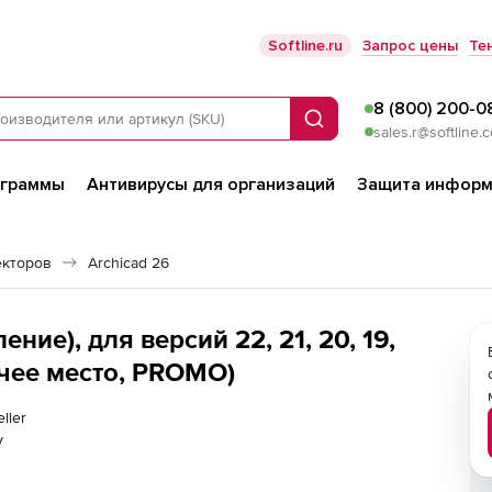
Softline.ru
Запрос цены
Те
8 (800) 200-0
Поиск
sales.r@softline.
ограммы
Антивирусы для организаций
Защита информ
екторов
Archicad 26
ение), для версий 22, 21, 20, 19,
абочее место, PROMO)
eller
у