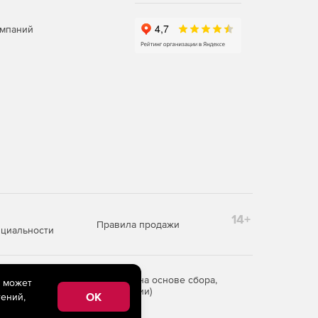
омпаний
14+
Правила продажи
циальности
редоставления информации на основе сбора,
e может
рритории Российской Федерации)
OK
ений,