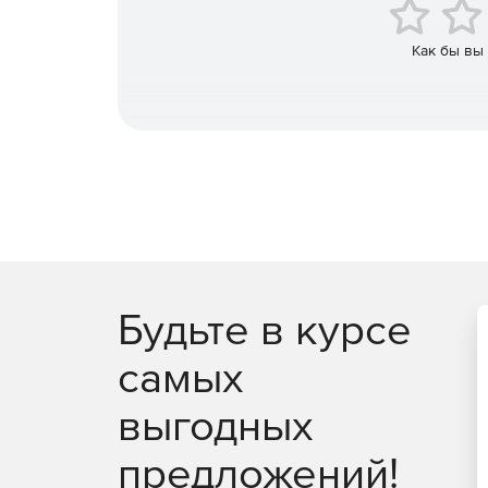
Улучшенные рабочие процессы структурных 
более плавного взаимодействия между архи
Как бы вы
Автоматическая генерация нагрузки в реал
между приложениями Archicad и Structural An
Технология также объединяет новые надежн
выбросах CO2 для точного анализа жизненно
Будьте в курсе
самых
выгодных
предложений!