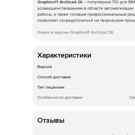
Graphisoft Archicad 26
– популярное ПО для BIM
усовершенствованиям в области автоматизации 
работы, а также готовым профессиональным реше
позволяет сосредоточиться на творческом проц
Новое в версии Graphisoft Archicad 26:
Расширенное управление атрибутами для точ
для поиска определенных элементов, улучш
Характеристики
редактирование.
Версия
Благодаря интеграции DDScad можно полнос
проекты в области механики, проектирования
Способ доставки
программного обеспечения, усиливая конце
Тип лицензии
дополняется более быстрой и точной докуме
автотексты в автоматизированных макетах и 
Особенности доставки
Ср
Archicad 26 поставляется с новыми текстура
Артикул
оптимизированным процессом экспорта 3D-м
Отзывы
в BIMx результатом является аутентичная вы
участвует на протяжении всего процесса пр