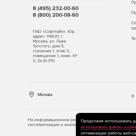
Пр
8 (495) 232-00-60
Пр
8 (800) 200-08-60
С
п
ПАО «Софтлайн». Юр.
адрес: 119021, г.
Те
Москва, ул. Льва
Толстого, дом 5,
строение 1, этаж 3,
помещение 1, комн. №
2, 2а (А-311)
Москва
© 
На информационном ресурсе store.softline.ru примен
Продолжая использовать дан
систематизации и анализа сведений, относящихся к 
использовать файлы «cooki
оптимизации работы веб-са