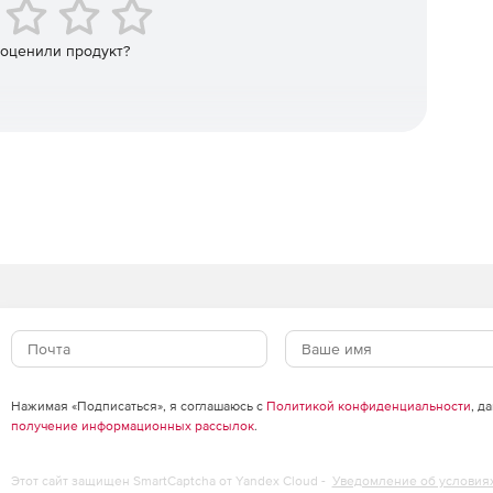
аналитических моделей и улучшения устойчивости для
текторами и инженерами.
 оценили продукт?
ьном времени, более плавный обмен информацией
alysis, а также увеличение емкости файлов в BIMcloud.
ые данные о строительных материалах об энергии и
го цикла и отчетов об устойчивом развитии.
Нажимая «Подписаться», я соглашаюсь с
Политикой конфиденциальности
, д
получение информационных рассылок
.
Этот сайт защищен SmartCaptcha от Yandex Cloud -
Уведомление об условия