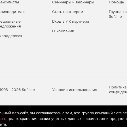
айс-листы
Семинары и вебинары
Помощь
оизводители
Стать партнером
Группа к
Softline
пециальные
Вход в ЛК партнера
редложения
О компании
хподдержка
Политика
Условия использования
1993—2026 Softline
конфиден
яются
рекомендательные технологии
(информационные технологии п
ный веб-сайт, вы соглашаетесь с тем, что группа компаний Softlin
предпочтениям пользователей сети «Интернет», находящихся на те
e»
в целях хранения ваших учетных данных, параметров и предпочт
йта.