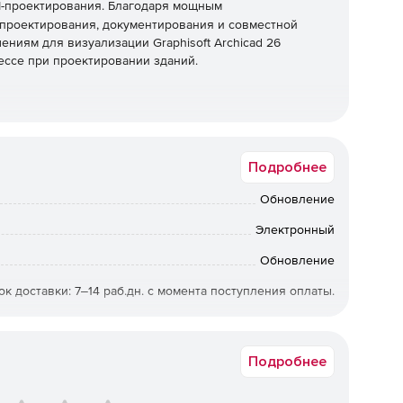
-проектирования. Благодаря мощным
проектирования, документирования и совместной
ниям для визуализации Graphisoft Archicad 26
ессе при проектировании зданий.
ной организации проекта, более быстрая навигация
енные переопределения поверхностей, улучшенное 2D-
Подробнее
Обновление
тью планировать и реализовывать высококачественные
 и сантехники (MEP) в рамках одного и того же
Электронный
пцию интегрированного проектирования. Все это
Обновление
нтацией благодаря таким функциям, как новые
​​улучшения импорта PDF.
ок доставки: 7‒14 раб.дн. с момента поступления оплаты.
ми и современной мебелью, а также с
RAC-25_RUS-CUU-__-__-D.0_PR
оделей. Благодаря улучшенному визуальному качеству
сококачественная визуализация, в которой клиент
Подробнее
оектирования.