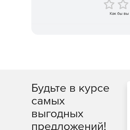
Улучшенные рабочие процессы структурных 
более плавного взаимодействия между архи
Как бы вы
Автоматическая генерация нагрузки в реал
между приложениями Archicad и Structural An
Технология также объединяет новые надежн
выбросах CO2 для точного анализа жизненно
Будьте в курсе
самых
выгодных
предложений!