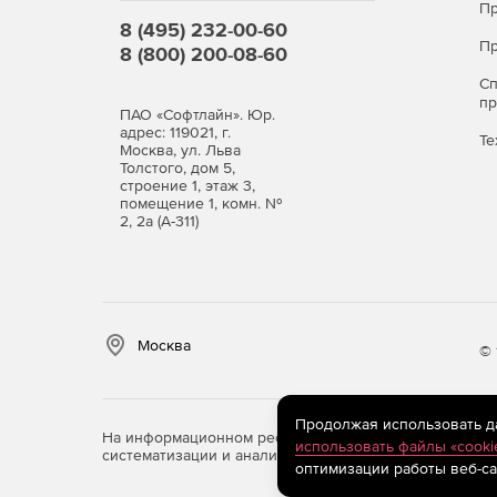
Пр
8 (495) 232-00-60
Пр
8 (800) 200-08-60
С
п
ПАО «Софтлайн». Юр.
адрес: 119021, г.
Те
Москва, ул. Льва
Толстого, дом 5,
строение 1, этаж 3,
помещение 1, комн. №
2, 2а (А-311)
Москва
© 
Продолжая использовать дан
На информационном ресурсе store.softline.ru примен
использовать файлы «cooki
систематизации и анализа сведений, относящихся к 
оптимизации работы веб-са