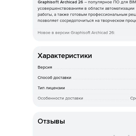
Graphisoft Archicad 26
– популярное ПО для BIM
усовершенствованиям в области автоматизации 
работы, а также готовым профессиональным реше
позволяет сосредоточиться на творческом проц
Новое в версии Graphisoft Archicad 26:
Расширенное управление атрибутами для точ
для поиска определенных элементов, улучш
Характеристики
редактирование.
Версия
Благодаря интеграции DDScad можно полнос
проекты в области механики, проектирования
Способ доставки
программного обеспечения, усиливая конце
Тип лицензии
дополняется более быстрой и точной докуме
автотексты в автоматизированных макетах и 
Особенности доставки
Ср
Archicad 26 поставляется с новыми текстура
Артикул
оптимизированным процессом экспорта 3D-м
Отзывы
в BIMx результатом является аутентичная вы
участвует на протяжении всего процесса пр