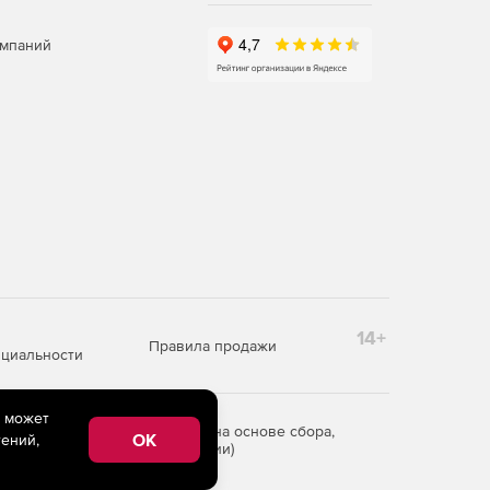
омпаний
14+
Правила продажи
циальности
e может
редоставления информации на основе сбора,
OK
ений,
рритории Российской Федерации)