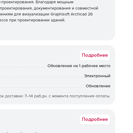
-проектирования. Благодаря мощным
проектирования, документирования и совместной
ниям для визуализации Graphisoft Archicad 26
ессе при проектировании зданий.
ной организации проекта, более быстрая навигация
енные переопределения поверхностей, улучшенное 2D-
Подробнее
Обновление на 1 рабочее место
тью планировать и реализовывать высококачественные
 и сантехники (MEP) в рамках одного и того же
Электронный
пцию интегрированного проектирования. Все это
Обновление
нтацией благодаря таким функциям, как новые
​​улучшения импорта PDF.
ок доставки: 7‒14 раб.дн. с момента поступления оплаты.
ми и современной мебелью, а также с
RAC-26_RUS-CUU-__-__-E.0
оделей. Благодаря улучшенному визуальному качеству
сококачественная визуализация, в которой клиент
Подробнее
оектирования.