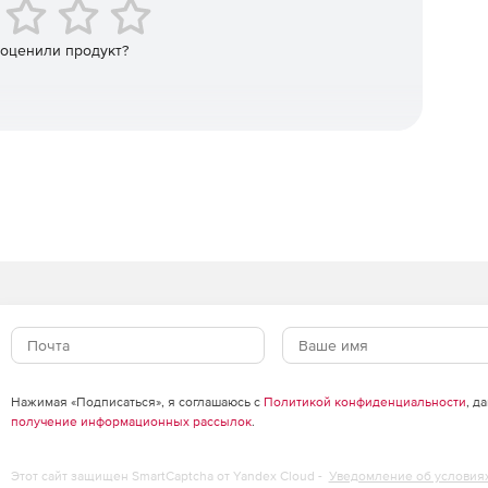
аналитических моделей и улучшения устойчивости для
текторами и инженерами.
 оценили продукт?
ьном времени, более плавный обмен информацией
alysis, а также увеличение емкости файлов в BIMcloud.
ые данные о строительных материалах об энергии и
го цикла и отчетов об устойчивом развитии.
Нажимая «Подписаться», я соглашаюсь с
Политикой конфиденциальности
, д
получение информационных рассылок
.
Этот сайт защищен SmartCaptcha от Yandex Cloud -
Уведомление об условия