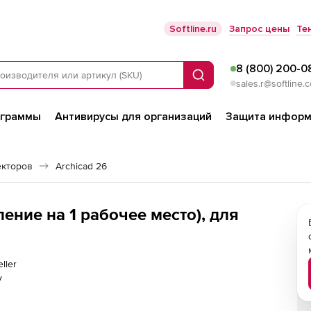
Softline.ru
Запрос цены
Те
8 (800) 200-0
Поиск
sales.r@softline.
ограммы
Антивирусы для организаций
Защита информ
екторов
Archicad 26
ление на 1 рабочее место), для
eller
у