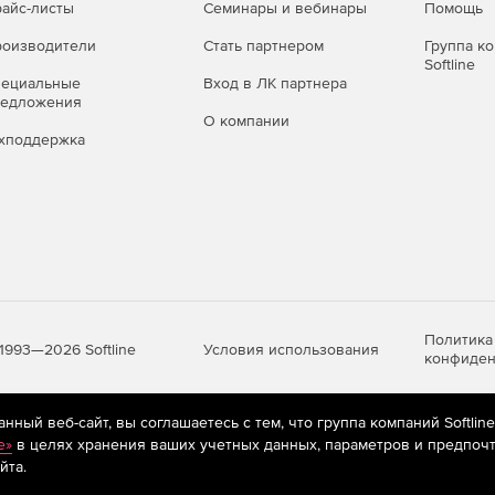
айс-листы
Семинары и вебинары
Помощь
оизводители
Стать партнером
Группа к
Softline
пециальные
Вход в ЛК партнера
редложения
О компании
хподдержка
Политика
Условия использования
1993—2026 Softline
конфиден
ный веб-сайт, вы соглашаетесь с тем, что группа компаний Softlin
яются
рекомендательные технологии
(информационные технологии п
e»
в целях хранения ваших учетных данных, параметров и предпочт
предпочтениям пользователей сети «Интернет», находящихся на те
йта.