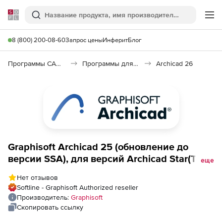
Softline
Поиск
Ме
8 (800) 200-08-60
Запрос цены
Инферит
Блог
Программы САПР и ГИС
Программы для архитекторов
Archicad 26
Graphisoft Archicad 25 (обновление до
версии SSA), для версий Archicad Star(T)
еще
Edition
Нет отзывов
2019/18/17/16/15/14/13/12/11/10/09/08/07/06
Softline - Graphisoft Authorized reseller
Производитель:
Graphisoft
Скопировать ссылку