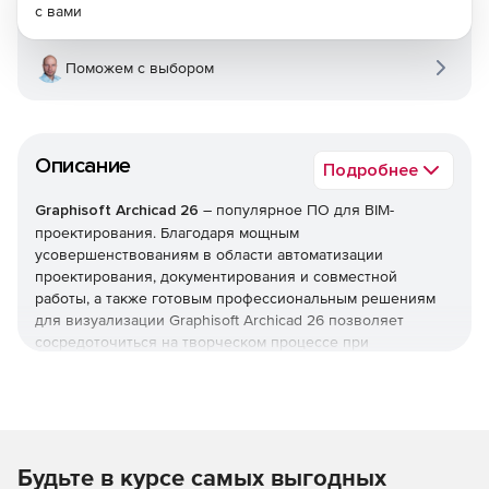
с вами
Поможем с выбором
Описание
Подробнее
Graphisoft Archicad 26
– популярное ПО для BIM-
проектирования. Благодаря мощным
усовершенствованиям в области автоматизации
проектирования, документирования и совместной
работы, а также готовым профессиональным решениям
для визуализации Graphisoft Archicad 26 позволяет
сосредоточиться на творческом процессе при
проектировании зданий.
Новое в версии Graphisoft Archicad 26:
Расширенное управление атрибутами для точной
Будьте в курсе самых выгодных
организации проекта, более быстрая навигация для