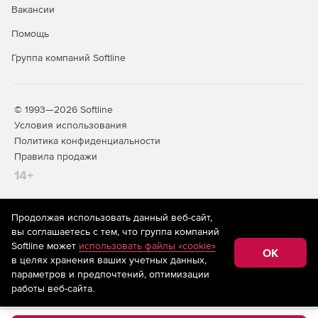
Вакансии
Помощь
Группа компаний Softline
© 1993—2026 Softline
Условия использования
Политика конфиденциальности
Правила продажи
14+
Продолжая использовать данный веб-сайт,
На информационном ресурсе store.softline.ru применяются
вы соглашаетесь с тем, что группа компаний
рекомендательные технологии
(информационные технологии
Softline может
использовать файлы «cookie»
предоставления информации на основе сбора,
OK
в целях хранения ваших учетных данных,
систематизации и анализа сведений, относящихся к
предпочтениям пользователей сети «Интернет»,
параметров и предпочтений, оптимизации
находящихся на территории Российской Федерации)
работы веб-сайта.