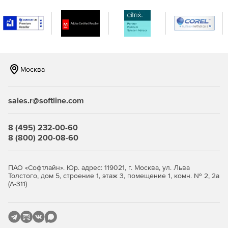
Улучшенные рабочие процессы структурных
аналитических моделей и улучшения устойчивости
для более плавного взаимодействия между
архитекторами и инженерами.
Москва
Автоматическая генерация нагрузки в реальном
времени, более плавный обмен информацией между
приложениями Archicad и Structural Analysis, а также
sales.r@softline.com
увеличение емкости файлов в BIMcloud. Технология
также объединяет новые надежные данные о
строительных материалах об энергии и выбросах CO2
8 (495) 232-00-60
для точного анализа жизненного цикла и отчетов об
8 (800) 200-08-60
устойчивом развитии.
ПАО «Софтлайн». Юр. адрес: 119021, г. Москва, ул. Льва
Толстого, дом 5, строение 1, этаж 3, помещение 1, комн. № 2, 2а
(А-311)