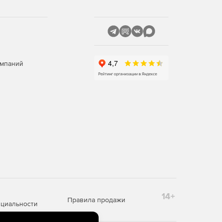
омпаний
14+
Правила продажи
циальности