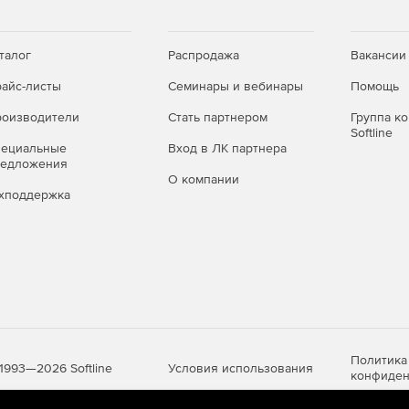
талог
Распродажа
Вакансии
айс-листы
Семинары и вебинары
Помощь
оизводители
Стать партнером
Группа к
Softline
пециальные
Вход в ЛК партнера
редложения
О компании
хподдержка
Политика
Условия использования
1993—2026 Softline
конфиден