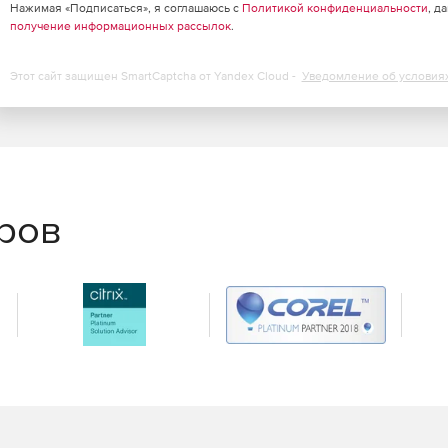
Нажимая «Подписаться», я соглашаюсь с
Политикой конфиденциальности
, д
получение информационных рассылок
.
Этот сайт защищен SmartCaptcha от Yandex Cloud -
Уведомление об условия
еров