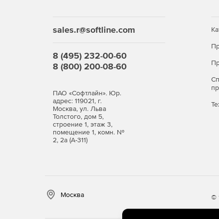
sales.r@softline.com
Ка
Пр
8 (495) 232-00-60
Пр
8 (800) 200-08-60
С
п
ПАО «Софтлайн». Юр.
адрес: 119021, г.
Те
Москва, ул. Льва
Толстого, дом 5,
строение 1, этаж 3,
помещение 1, комн. №
2, 2а (А-311)
Москва
© 