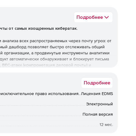
Подробнее
чты от самых изощренных кибератак.
анализа всех распространяемых через почту угроз: от
емый дашборд позволяет быстро отслеживать общий
й организации, а продвинутые инструменты аналитики
дукт автоматически обнаруживает и блокирует письма
 BEC-атаки (компрометация деловой почты) и
м ретроспективного анализа решение реклассифицирует
спустя какое-то время, и удаляет их из входящей
Подробнее
исключительное право использования. Лицензия EDMS
Электронный
Полная версия
12 мес.
Коммерческая