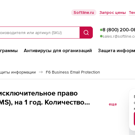
Softline.ru
Запрос цены
Те
8 (800) 200-0
Поиск
sales.r@softline.
ограммы
Антивирусы для организаций
Защита информ
ащиты информации
F6 Business Email Protection
Неисключительное право
S), на 1 год. Количество
еще