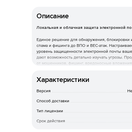
Описание
Локальная и облачная защита электронной по
Единое решение для обнаружения, блокировки и 
спама и фишинга до ВПО и BEC-атак. Настраива
уровень защищенности электронной почты ваше
дают возможность детально изучать угрозы. Про
от мошенников, фишинг, вредоносные вложения,
множество других угроз. Благодаря технология
объекты и ссылки, которые стали вредоносными 
Характеристики
почты.
Версия
Не
Способ доставки
Тип лицензии
Срок действия
Тип организации