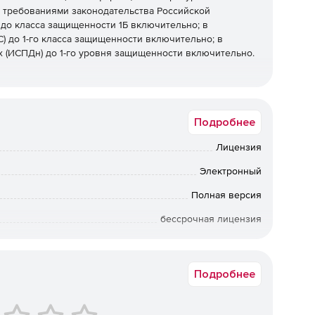
с требованиями законодательства Российской
 до класса защищенности 1Б включительно; в
) до 1-го класса защищенности включительно; в
 (ИСПДн) до 1-го уровня защищенности включительно.
операционной системы (в том числе и для виртуальной
Подробнее
фикаторов: USB-идентификаторов типа Guardant ID,
-карт Рутокен, eToken, JaCarta, ESMART; iButton; дискета
Лицензия
Электронный
ресурсам системы.
Полная версия
рсам системы, в том числе: возможность
бессрочная лицензия
 грифов в одном сеансе (без смены сеанса
в.
Коммерческая
ьзователя, позволяющей ему запуск только
Подробнее