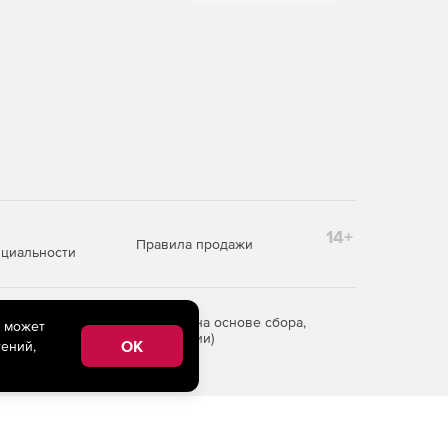
14+
Правила продажи
циальности
редоставления информации на основе сбора,
e может
рритории Российской Федерации)
OK
ений,