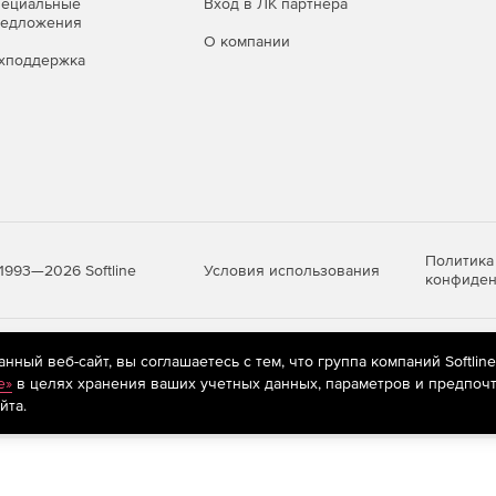
пециальные
Вход в ЛК партнера
редложения
О компании
хподдержка
Политика
Условия использования
1993—2026 Softline
конфиден
яются
рекомендательные технологии
(информационные технологии п
ный веб-сайт, вы соглашаетесь с тем, что группа компаний Softlin
предпочтениям пользователей сети «Интернет», находящихся на те
e»
в целях хранения ваших учетных данных, параметров и предпочт
йта.