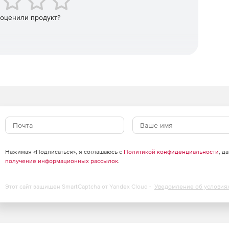
сле и действий администратора.
 оценили продукт?
ов независимо от печатающего их приложения.
оперативной памяти; содержимого защищаемых файлов
ершении работы системы.
 системы и компонентов системы защиты информации.
Нажимая «Подписаться», я соглашаюсь с
Политикой конфиденциальности
, д
получение информационных рассылок
.
х носителях.
Этот сайт защищен SmartCaptcha от Yandex Cloud -
Уведомление об условия