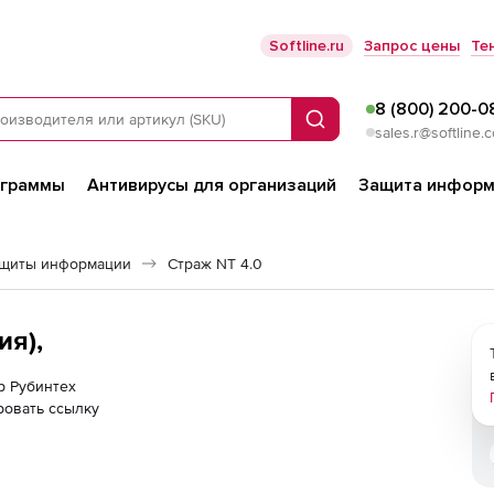
Softline.ru
Запрос цены
Те
8 (800) 200-0
Поиск
sales.r@softline.
ограммы
Антивирусы для организаций
Защита информ
ащиты информации
Страж NT 4.0
ия),
р Рубинтех
ровать ссылку