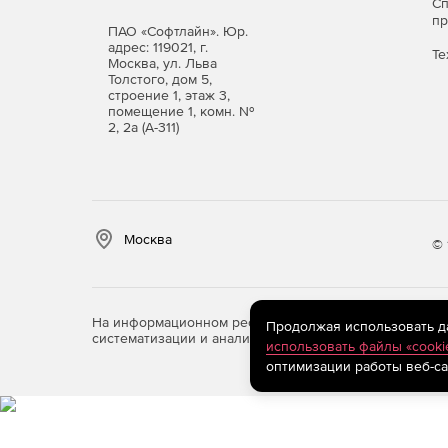
С
п
ПАО «Софтлайн». Юр.
адрес: 119021, г.
Те
Москва, ул. Льва
Толстого, дом 5,
строение 1, этаж 3,
помещение 1, комн. №
2, 2а (А-311)
Москва
© 
На информационном ресурсе store.softline.ru примен
Продолжая использовать дан
систематизации и анализа сведений, относящихся к 
использовать файлы «cooki
оптимизации работы веб-са