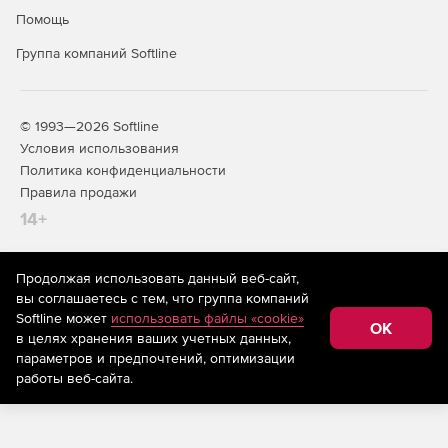
Помощь
Группа компаний Softline
© 1993—2026 Softline
Условия использования
Политика конфиденциальности
Правила продажи
14+
Продолжая использовать данный веб-сайт,
На информационном ресурсе store.softline.ru применяются
вы соглашаетесь с тем, что группа компаний
рекомендательные технологии
(информационные технологии
Softline может
использовать файлы «cookie»
предоставления информации на основе сбора,
OK
в целях хранения ваших учетных данных,
систематизации и анализа сведений, относящихся к
предпочтениям пользователей сети «Интернет»,
параметров и предпочтений, оптимизации
находящихся на территории Российской Федерации)
работы веб-сайта.