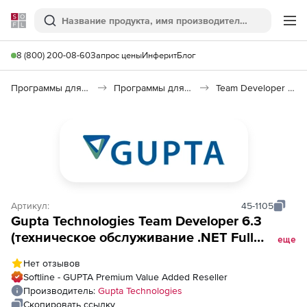
Softline
Поиск
Ме
8 (800) 200-08-60
Запрос цены
Инферит
Блог
Программы для программирования
Программы для разработки ПО
Team Developer 6.3
Артикул:
45-1105
Gupta Technologies Team Developer 6.3
(техническое обслуживание .NET Full
еще
Product, включает Win32), Пакет из 5
Нет отзывов
лицензий
Softline - GUPTA Premium Value Added Reseller
Производитель:
Gupta Technologies
Скопировать ссылку