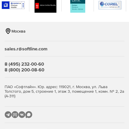
Новый класс деструкторов автоматически
вызывается, когда экземпляр класса удаляется.
Новая галерея элементов для создания удобства
работы в приложении.
Москва
Модификация ленточного интерфейса и создание
элементов управления.
sales.r@softline.com
Сетка групповых итогов.
8 (495) 232-00-60
8 (800) 200-08-60
Новый стиль Office 2013 для IDE и приложений.
Новое меню API.
ПАО «Софтлайн». Юр. адрес: 119021, г. Москва, ул. Льва
Толстого, дом 5, строение 1, этаж 3, помещение 1, комн. № 2, 2а
Модернизированные диалоги IDE.
(А-311)
Использование инструмента Report Designer для
создания HTML или PDF отчетов на базе бизнес-
данных.