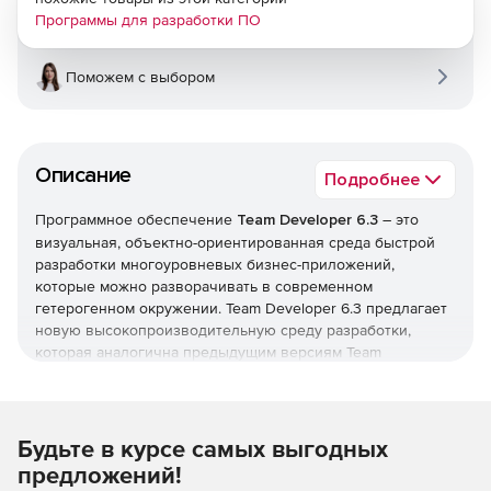
Программы для разработки ПО
Поможем с выбором
Описание
Подробнее
Программное обеспечение
Team Developer 6.3
– это
визуальная, объектно-ориентированная среда быстрой
разработки многоуровневых бизнес-приложений,
которые можно разворачивать в современном
гетерогенном окружении. Team Developer 6.3 предлагает
новую высокопроизводительную среду разработки,
которая аналогична предыдущим версиям Team
Developer, но отличается повышенным удобством
использования благодаря современному внешнему виду
и ощущению от работы с программой. Решение
поставляется как услуга (SaaS).
Будьте в курсе самых выгодных
предложений!
Team Developer 6.3 позволяет партнерам и клиентам