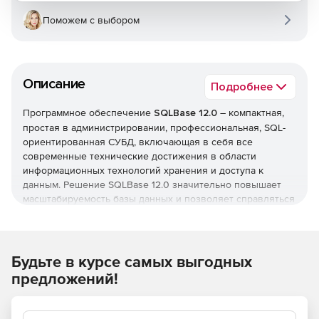
Поможем с выбором
Описание
Подробнее
Программное обеспечение
SQLBase 12.0
– компактная,
простая в администрировании, профессиональная, SQL-
ориентированная СУБД, включающая в себя все
современные технические достижения в области
информационных технологий хранения и доступа к
данным. Решение SQLBase 12.0 значительно повышает
масштабируемость базы данных и позволяет справляться
с постоянно растущими объемами работы, заявок и
файлов. SQLBase 12 использует свою собственную
систему многопоточности и идеально встраивается в
Windows или Linux окружение. Кроме того, продукт
Будьте в курсе самых выгодных
содержит мощный графический инструмент
предложений!
администрирования и анализа SQLBase Command Center.
SQLBase оптимально подходит для разработчиков