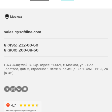
базы данных. Решение позволяет автоматизировать
администрирование, добавление и изменение
объектов, включая столбцы, таблицы, индексы и
многое другое.
Москва
Мощные и простые в использовании функции для
поддержания серверов и баз данных и обеспечения
sales.r@softline.com
их нормального функционирования.
8 (495) 232-00-60
Поддержка Unicode.
8 (800) 200-08-60
Интеграция с окружением Visual Basic, VB.NET,
ASP.NET, C# и Delphi.
ПАО «Софтлайн». Юр. адрес: 119021, г. Москва, ул. Льва
Толстого, дом 5, строение 1, этаж 3, помещение 1, комн. № 2, 2а
Дополнительные функции защиты за счет
(А-311)
шифрования по типу DES (256-bit AES, 256-bit SSL).
Поддержка SQL и платформы Java.