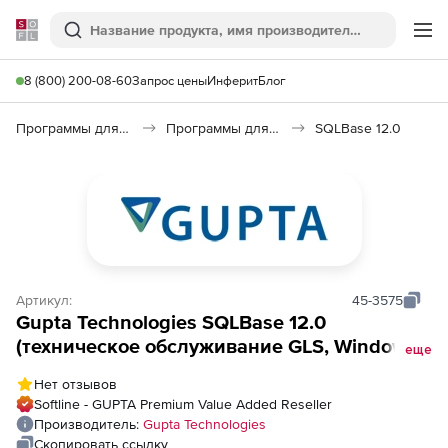
Softline
Поиск
Ме
8 (800) 200-08-60
Запрос цены
Инферит
Блог
Программы для программирования
Программы для работы с базами данных
SQLBase 12.0
Артикул:
45-3575
Gupta Technologies SQLBase 12.0
(техническое обслуживание GLS, Windows),
еще
Лицензия Server (10 пользователей)
Нет отзывов
Softline - GUPTA Premium Value Added Reseller
Производитель:
Gupta Technologies
Скопировать ссылку