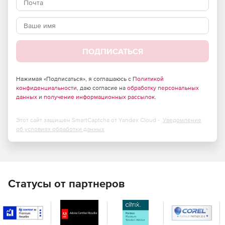
настольных приложений. В стадии разработки SQLBase
является простой в использовании и управлении базой
данных для построения исходной структуры БД
приложения. Кроме того, SQLBase предлагает гибкие
варианты развертывания: от одного до неограниченного
ПОДПИСАТЬСЯ
количества пользователей.
Основные особенности:
Нажимая «Подписаться», я соглашаюсь с
Политикой
Поддержка Windows 10 и RedHat Linux 6, 7.
конфиденциальности
, даю согласие на
обработку персональных
данных
и
получение информационных рассылок
.
Встроенная база драйверов .NET DB, OLE DB, ODBC и
JDBC.
Этот сайт защищен SmartCaptcha от Yandex Cloud -
Уведомление
об условиях обработки данных
Решение включает большую централизованную базу
данных для мобильных корпоративных приложений.
Для решения также характерны очень простая
интеграция в системы разработки и удобное
развертывание приложений.
Статусы от партнеров
SQLBase Command Center предоставляет собой
интегрированный инструмент с графическим
интерфейсом для выполнения задач обслуживания