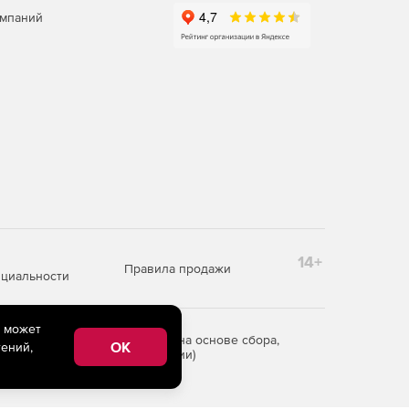
омпаний
14+
Правила продажи
циальности
e может
редоставления информации на основе сбора,
OK
ений,
рритории Российской Федерации)