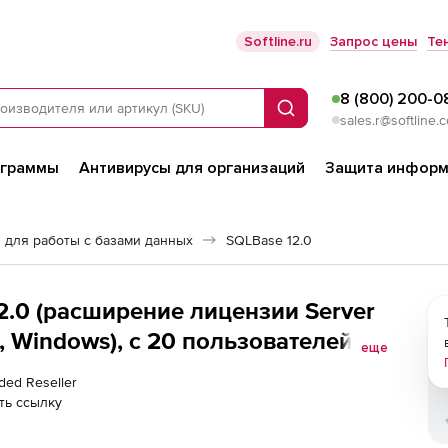
Softline.ru
Запрос цены
Те
8 (800) 200-0
Поиск
sales.r@softline.
ограммы
Антивирусы для организаций
Защита информ
 для работы с базами данных
SQLBase 12.0
2.0 (расширение лицензии Server
 Windows), с 20 пользователей до
еще
ded Reseller
ть ссылку