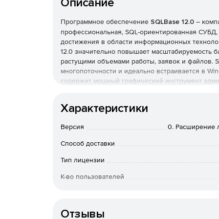
Описание
Программное обеспечение
SQLBase 12.0
– компа
профессиональная, SQL-ориентированная СУБД,
достижения в области информационных технолог
12.0 значительно повышает масштабируемость б
растущими объемами работы, заявок и файлов. 
многопоточности и идеально встраивается в Win
содержит мощный графический инструмент адми
SQLBase оптимально подходит для разработчико
Характеристики
SQLBase является простой в использовании и у
структуры БД приложения. Кроме того, SQLBase 
Версия
0. Расширение 
до неограниченного количества пользователей.
Основные особенности:
Способ доставки
Поддержка Windows 10 и RedHat Linux 6, 7.
Тип лицензии
К-во пользователей
Встроенная база драйверов .NET DB, OLE DB
Операционная система
Решение включает большую централизованн
Отзывы
приложений. Для решения также характерны 