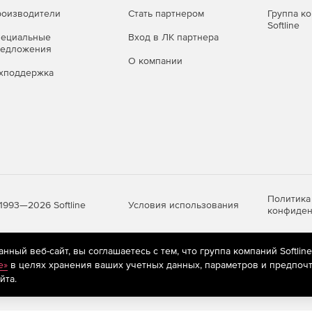
оизводители
Стать партнером
Группа к
Softline
пециальные
Вход в ЛК партнера
редложения
О компании
хподдержка
Политика
Условия использования
1993—2026 Softline
конфиден
ный веб-сайт, вы соглашаетесь с тем, что группа компаний Softlin
яются
рекомендательные технологии
(информационные технологии п
e»
в целях хранения ваших учетных данных, параметров и предпочт
предпочтениям пользователей сети «Интернет», находящихся на те
йта.