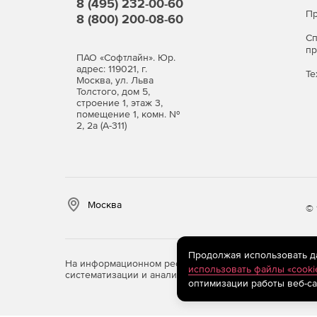
8 (495) 232-00-60
Пр
8 (800) 200-08-60
С
п
ПАО «Софтлайн». Юр.
адрес: 119021, г.
Те
Москва, ул. Льва
Толстого, дом 5,
строение 1, этаж 3,
помещение 1, комн. №
2, 2а (А-311)
Москва
© 
Продолжая использовать дан
На информационном ресурсе store.softline.ru примен
использовать файлы «cooki
систематизации и анализа сведений, относящихся к 
оптимизации работы веб-са