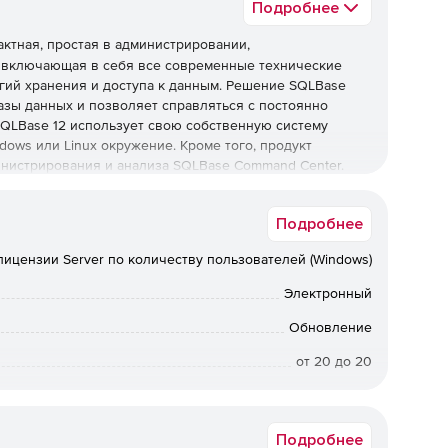
Подробнее
ктная, простая в администрировании,
 включающая в себя все современные технические
ий хранения и доступа к данным. Решение SQLBase
азы данных и позволяет справляться с постоянно
SQLBase 12 использует свою собственную систему
dows или Linux окружение. Кроме того, продукт
нистрирования и анализа SQLBase Command Center.
в настольных приложений. В стадии разработки
Подробнее
правлении базой данных для построения исходной
предлагает гибкие варианты развертывания: от одного
лицензии Server по количеству пользователей (Windows)
Электронный
Обновление
от 20 до 20
, ODBC и JDBC.
Windows
ую базу данных для мобильных корпоративных
очень простая интеграция в системы разработки и
Подробнее