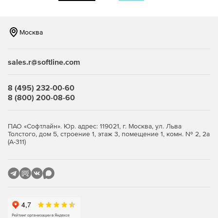
базы данных. Решение позволяет автоматизировать
администрирование, добавление и изменение
объектов, включая столбцы, таблицы, индексы и
многое другое.
Москва
Мощные и простые в использовании функции для
поддержания серверов и баз данных и обеспечения
sales.r@softline.com
их нормального функционирования.
8 (495) 232-00-60
Поддержка Unicode.
8 (800) 200-08-60
Интеграция с окружением Visual Basic, VB.NET,
ASP.NET, C# и Delphi.
ПАО «Софтлайн». Юр. адрес: 119021, г. Москва, ул. Льва
Толстого, дом 5, строение 1, этаж 3, помещение 1, комн. № 2, 2а
Дополнительные функции защиты за счет
(А-311)
шифрования по типу DES (256-bit AES, 256-bit SSL).
Поддержка SQL и платформы Java.