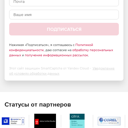
настольных приложений. В стадии разработки SQLBase
является простой в использовании и управлении базой
данных для построения исходной структуры БД
приложения. Кроме того, SQLBase предлагает гибкие
варианты развертывания: от одного до неограниченного
ПОДПИСАТЬСЯ
количества пользователей.
Основные особенности:
Нажимая «Подписаться», я соглашаюсь с
Политикой
Поддержка Windows 10 и RedHat Linux 6, 7.
конфиденциальности
, даю согласие на
обработку персональных
данных
и
получение информационных рассылок
.
Встроенная база драйверов .NET DB, OLE DB, ODBC и
JDBC.
Этот сайт защищен SmartCaptcha от Yandex Cloud -
Уведомление
об условиях обработки данных
Решение включает большую централизованную базу
данных для мобильных корпоративных приложений.
Для решения также характерны очень простая
интеграция в системы разработки и удобное
развертывание приложений.
Статусы от партнеров
SQLBase Command Center предоставляет собой
интегрированный инструмент с графическим
интерфейсом для выполнения задач обслуживания