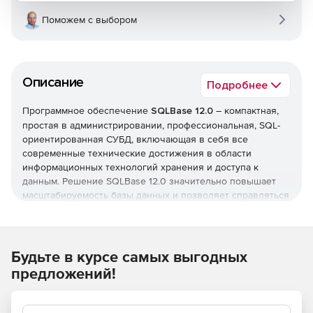
Поможем с выбором
Описание
Подробнее
Программное обеспечение
SQLBase 12.0
– компактная,
простая в администрировании, профессиональная, SQL-
ориентированная СУБД, включающая в себя все
современные технические достижения в области
информационных технологий хранения и доступа к
данным. Решение SQLBase 12.0 значительно повышает
масштабируемость базы данных и позволяет справляться
с постоянно растущими объемами работы, заявок и
файлов. SQLBase 12 использует свою собственную
систему многопоточности и идеально встраивается в
Windows или Linux окружение. Кроме того, продукт
Будьте в курсе самых выгодных
содержит мощный графический инструмент
предложений!
администрирования и анализа SQLBase Command Center.
SQLBase оптимально подходит для разработчиков