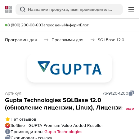
Softline
Поиск
Ме
8 (800) 200-08-60
Запрос цены
Инферит
Блог
Программы для программирования
Программы для работы с базами данных
SQLBase 12.0
Артикул:
76-9120-1200
Gupta Technologies SQLBase 12.0
(обновление лицензии, Linux), Лицензия
еще
Server (20 пользователей)
Нет отзывов
Softline - GUPTA Premium Value Added Reseller
Производитель:
Gupta Technologies
Скопировать ссылку